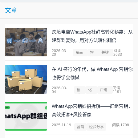
文章
跨境电商WhatsApp社群高转化秘籍：从
建群到复购，用对方法转化翻倍
2026-03-
阅读
东南
物
关键
20
2633
亚
流
词
在 AI 盛行的年代，做 WhatsApp 营销你
也得学会偷懒
2026-03-
阅读
营
化
西班
04
1191
销
工
牙
WhatsApp营销妙招拆解——群组营销，
高效拓客+风控管家
2025-11-19
阅读 1798
营销
经验分享