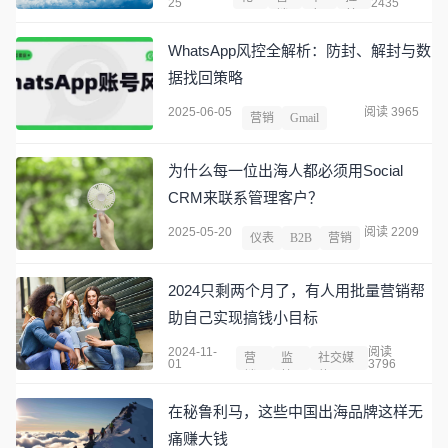
25
2435
工
销
东
美
WhatsApp风控全解析：防封、解封与数
据找回策略
2025-06-05
阅读 3965
营销
Gmail
为什么每一位出海人都必须用Social
CRM来联系管理客户？
2025-05-20
阅读 2209
仪表
B2B
营销
2024只剩两个月了，有人用批量营销帮
助自己实现搞钱小目标
2024-11-
阅读
营
监
社交媒
01
3796
销
控
体
在秘鲁利马，这些中国出海品牌这样无
痛赚大钱