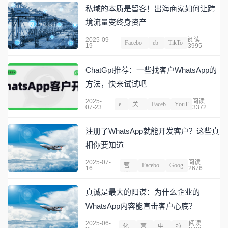
私域的本质是留客！出海商家如何让跨
境流量变终身资产
2025-09-
阅读
Facebo
eb
TikTo
19
3995
ok
o
k
ChatGpt推荐：一些找客户WhatsApp的
方法，快来试试吧
2025-
阅读
e
关
Faceb
YouT
07-23
3372
b
键
ook
ube
o
词
注册了WhatsApp就能开发客户？这些真
相你要知道
2025-07-
阅读
营
Facebo
Goog
16
2676
销
ok
le
真诚是最大的阳谋：为什么企业的
WhatsApp内容能直击客户心底？
2025-06-
阅读
化
营
中
拉