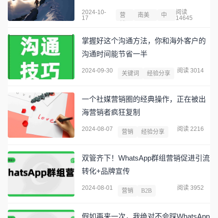
2024-10-
阅读
营
南美
中
17
14645
销
洲
国
掌握好这个沟通方法，你和海外客户的
沟通时间能节省一半
2024-09-30
阅读 3014
关键词
经验分享
一个社媒营销圈的经典操作，正在被出
海营销者疯狂复制
2024-08-07
阅读 2216
营销
经验分享
双管齐下！WhatsApp群组营销促进引流
转化+品牌宣传
2024-08-01
阅读 3952
营销
B2B
假如再来一次，我绝对不会踩WhatsApp