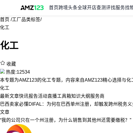
首页
跨境头条
全球开店
查测评
找服务
找
首页
/
工厂品类标签
/
化工
化工
收藏
热度:12534
本专题为AMZ123的化工专题，内容来自AMZ123精心选择
化工
最新
文章
快讯
报告
活动
直播
工具箱
知识大纲
服务商
巴西卖家必懂DIFAL：为何在巴西单州注册，却触发跨州税务义
文章
“我的公司只在一个州注册，为什么销售到其他州还需要缴税？”