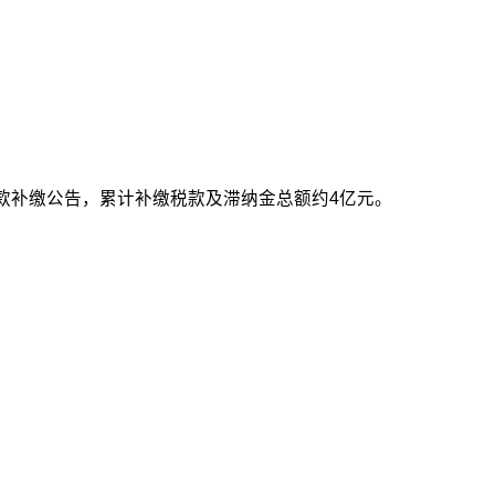
款补缴公告，累计补缴税款及滞纳金总额约4亿元。