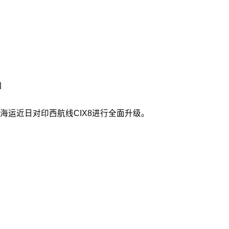
口
运近日对印西航线CIX8进行全面升级。