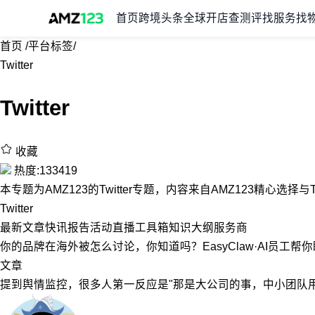
首页
跨境头条
全球开店
查测评
找服务
找
首页
/
平台标签
/
Twitter
Twitter
收藏
热度:133419
本专题为AMZ123的Twitter专题，内容来自AMZ123精心选择
Twitter
最新
文章
快讯
报告
活动
直播
工具箱
知识大纲
服务商
你的品牌在海外被怎么讨论，你知道吗？EasyClaw·AI员工帮
文章
提到舆情监控，很多人第一反应是"那是大公司的事，中小团队用