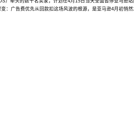
ers，以下简称MDS）牵头的数千名卖家，计划在4月15日当天全面暂
骤变：广告费优先从回款扣这场风波的根源，是亚马逊4月初悄