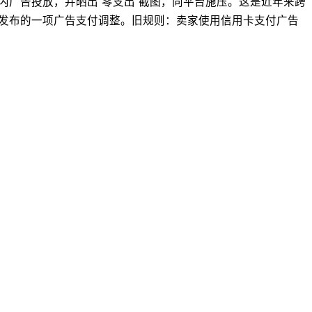
停亚马逊站内广告投放，并晒出“零支出”截图，向平台施压。这是近年来跨
然发布的一项广告支付调整。旧规则：卖家使用信用卡支付广告