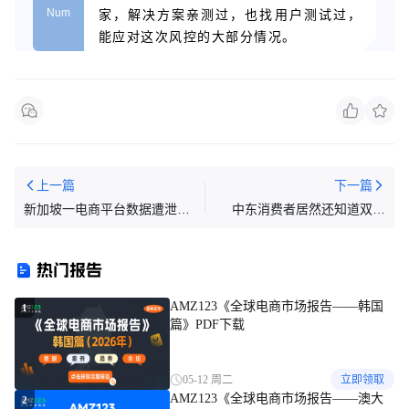
Num
家，解决方案亲测过，也找用户测试过，
能应对这次风控的大部分情况。
上一篇
下一篇
新加坡一电商平台数据遭泄
中东消费者居然还知道双十
露，涉及190万用户信息；
一？购物趋势一览
45%的印尼人在电商大促时花
热门报告
费更多；越南网络诈骗案件达
87000起
AMZ123《全球电商市场报告——韩国
1
篇》PDF下载
05-12 周二
立即领取
AMZ123《全球电商市场报告——澳大
2