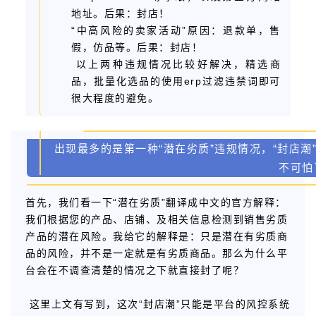
地址。后果：封店！
“中高风险的卖家活动”原因：退款单，售
假，仿品等。后果：封店！
以上两种违规情况比较好解决，精选商
品，批量化选品的使用erp过滤违禁词即可
很大程度的避免。
出现最多的是第一种“潜在劣质”违规情况，“封店潮
不可怕
首先，我们看一下“潜在劣质”翻译成中文的官方解释：
我们根据您的产品、店铺、及相关信息检测到销售劣质
产品的潜在风险。我给它的解释是：只是潜在有劣质商
品的风险，并不是一定就是有劣质商品。那么为什么平
台会在不调查清楚的情况之下就直接封了呢？
这里上文有写到，这次“封店潮”只能是平台的风控系统