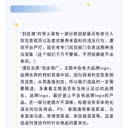
“封店潮”的导火索有一部分原因是最近有部分人
存在卖假货以及套优惠券来盈利的违法行为，遭
到平台严打，现在有专门风控部门负责这两种违
法现象（这个咱们千万不要碰，不然钱都提不出
来的。）
“潜在劣质”包含很广，主图中含有大品牌logo，
品牌名称的特别容易中招，因为容易判定到卖假
货这类，从而直接封店，所以我们选品时一定需
要精选，多看看主图是否有当地认证过的品牌
名，品牌logo，最好是上不含有品牌logo的产
品。还一部分是图片不清晰，标题含有非本地化
语言的垃圾商品，PS：泰国通用泰语英语，马
来英语马语，菲律宾英语，新加坡英语等。这是
选品刊登动作时针对商品的基本功。