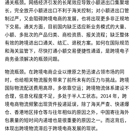
通关瓶颈。网络经济引发的长尾效应导致小额进出口集聚增
长，完全放开小额进出口不利于海关控制；对小额进出口管
制过严，又会阻碍跨境电商的发展，也将出现更多非正规地
下交易。通关方面，目前国内缺乏适应新业务模式的大量、
小额、多批次的产品归类、商检资质、报关流程；缺乏整体
有效的跨境进出口通关、结汇、退税方案。如何在国际规范
和海关监管下，尽快打通小额交易便捷性通道，是跨境电子
商务亟须解决的瓶颈问题。
物流瓶颈。在跨境电商企业以燎原之势迅速占领市场的同
时，也给相关物流服务带来了前所未有的压力与挑战。跨境
国际物流配送费用高昂，多依靠空运；跨境物流体系建设不
合理，信息化程度不足，多处于半人工状态。2014 年，跨
境电商物流频繁出现货件投递延误，除了海关严查、快递爆
仓、香港地区排仓等与往年相似的原因之外，中国寄往海外
包裹量的短时间内递增也是很重要的原因之一。而这背后，
体现出跨境物流滞后于跨境电商发展的现状。