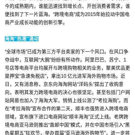
今的成熟期内，谁能迅速找到增长点、开创消费者需求，谁
便找到了下一片蓝海。“跨境电商”成为2015年始拉动中国电
商产业成长动能的创新引擎。
海淘“热潮”
涌动
“全球市场”已成为第三方平台卖家的下一个风口。在风口争
夺战中，互联网“大腕”纷纷有所动作。阿里巴巴、苏宁、1
号店等电商平台均展开与跨境购物相关的业务，聚美优品更
是押宝“急速免税店”，拿出10 亿元进军海外购物市场。近
日，又有消息称，京东向海淘网站“洋码头”提出了收购意
向，表明其发力跨境电商的决心也很坚定。甚至包括门户网
站网易也加入了海淘大军，悄悄上线公测了“考拉海购”。而
在“考拉海购”宣布合作的第二天，顺丰也强势进入跨境电商
领域，宣布旗下进口电商网站“顺丰海淘”正式上线。老牌跨
境电商亚马逊则推出“直邮中国”模式，并在中国市场引入“黑
色星期五”狂欢节，举办首届“亚马逊海外购物节”，进一步将