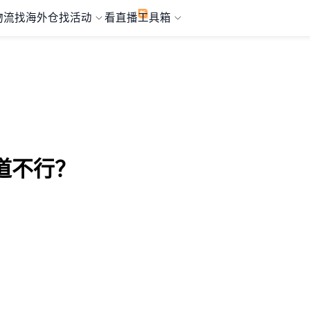
物流
找海外仓
找活动
看直播
工具箱
道不行？