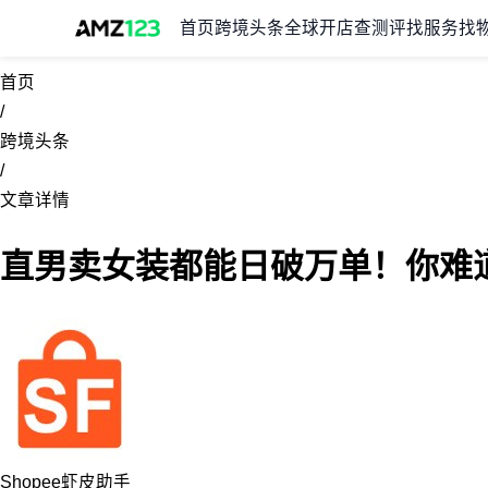
首页
跨境头条
全球开店
查测评
找服务
找
首页
/
跨境头条
/
文章详情
直男卖女装都能日破万单！你难
Shopee虾皮助手