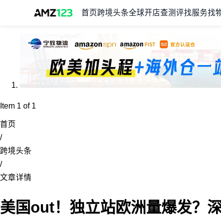
首页
跨境头条
全球开店
查测评
找服务
找
Item 1 of 1
首页
/
跨境头条
/
文章详情
美国out！独立站欧洲量爆发？深