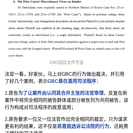
GBC回应文件节选
法官一看，好家伙，马上对GBC的行为做出裁决，并引用
了好几个案例，表示
GBC是在滥用司法程序
：
1.原告
为了让案件由认同其合并主张的法官审理
，反复在新
案件中将完全相同的被告群体或部分被告列为共同被告，该
行为构成对司法程序的故意滥用；
2.
原告要求一位又一位法官作出完全相同的裁定，只为谋求
更有利的结果，这
不仅是
恶意挑选诉讼法院的行为
，还耗费