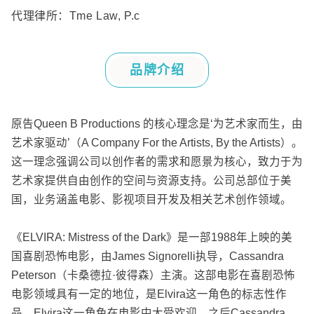
代理律所：
Tme Law, P.c
品牌介绍
原告
Queen B Productions
的核心理念是
‘
为艺术家而生，由
艺术家驱动
’
（
A Company For the Artists, By the Artists
）。
这一理念强调公司以创作者的需求和愿景为核心，致力于为
艺术家提供自由创作的空间与资源支持。公司总部位于美
国，业务涵盖电影、影视项目开发及相关艺术创作领域。
《
ELVIRA: Mistress of the Dark
》是一部
1988
年上映的美
国喜剧恐怖电影，由
James Signorelli
执导，
Cassandra
Peterson
（卡桑德拉
·
彼得森）主演。这部电影在喜剧恐怖
电影领域具有一定的地位，是
Elvira
这一角色的标志性作
品。
Elvira
这一角色在电影中大受欢迎，之后
Cassandra