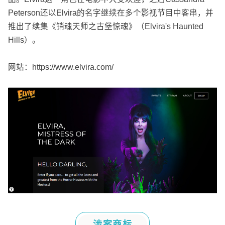
Peterson
还以
Elvira
的名字继续在多个影视节目中客串，并
推出了续集《销魂天师之古堡惊魂》（
Elvira's Haunted
Hills
）。
网站：
https://www.elvira.com/
涉案商标