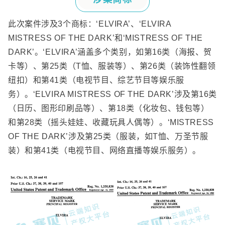
此次案件涉及
3
个商标：
‘ELVIRA’
、
‘ELVIRA
MISTRESS OF THE DARK’
和
‘MISTRESS OF THE
DARK’
。
‘ELVIRA’
涵盖多个类别，如第
16
类（海报、贺
卡等）、第
25
类（
T
恤、服装等）、第
26
类（装饰性翻领
纽扣）和第
41
类（电视节目、综艺节目等娱乐服
务）。
‘ELVIRA MISTRESS OF THE DARK’
涉及第
16
类
（日历、图形印刷品等）、第
18
类（化妆包、钱包等）
和第
28
类（摇头娃娃、收藏玩具人偶等）。
‘MISTRESS
OF THE DARK’
涉及第
25
类（服装，如
T
恤、万圣节服
装）和第
41
类（电视节目、网络直播等娱乐服务）。