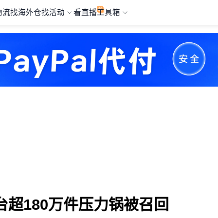
物流
找海外仓
找活动
看直播
工具箱
超180万件压力锅被召回