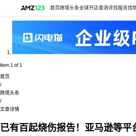
首页
跨境头条
全球开店
查测评
找服务
找
Item 1 of 1
首页
/
跨境头条
/
文章详情
已有百起烧伤报告！亚马逊等平台