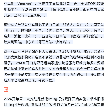
亚马逊（Amazon），不仅在美国遥遥领先，更是全球TOP1跨境
电商平台，全球有19个站点。目前这19大海外站点都对中国卖家
开放。全球有3亿活跃用户。
这些站点分别是亚马逊北美站（美国、加拿大、墨西哥），南美站
（巴西），欧洲站（英国、法国、德国、意大利、西班牙、荷兰、
瑞典、波兰、比利时），亚洲站（日本站、印度站、新加坡站），
澳大利亚站，中东站（阿联酋站、沙特站）。
对于布局亚马逊全站点的大卖来说，机遇大于挑战。然而，普通亚
马逊卖家很多抱怨开店赚不到钱，运营过程的各种费用把利润都扣
没了。BYKOL百口为亚马逊卖家提供跨境服务已经九年多，深知
产品运营中需要的真人测评、买家秀开箱视频、站外推广等跨境服
务是笔不小的支出。卖家不仅需要支付平台内外的费用，还要随时
应对平台政策的变化，确实不易。
01
2024开年第一大变动是新版listing打分规则开始实施。相比旧版
Listing打分规则，新版增加了“标题以品牌名开头”、“图片信息完善