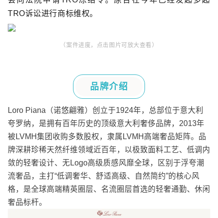
TRO诉讼进行商标维权。
（案件进度，点击图片可放大查看
）
品牌介绍
Loro Piana
（诺悠翩雅）创立于
1924
年，总部位于意大利
夸罗纳，是拥有百年历史的顶级意大利奢侈品牌，
2013
年
被
LVMH
集团收购多数股权，隶属
LVMH
高端奢品矩阵。品
牌深耕珍稀天然纤维领域近百年，以极致面料工艺、低调内
敛的轻奢设计、无
Logo
高级质感风靡全球，区别于浮夸潮
流奢品，主打
“
低调奢华、舒适高级、自然简约
”
的核心风
格，是全球高端精英圈层、名流圈层首选的轻奢通勤、休闲
奢品标杆。