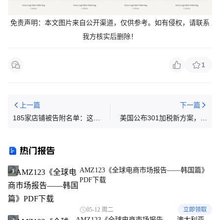
免责声明：本文图片来自公开渠道，仅供参
考。如有
侵权，请联系
我方核实后删除！
1
上一篇
下一篇
185家店铺被告附名单：这个
美国公布301加税新方案，最
日漫IP持续TRO收割要规避！
高拟加征12.5%关税！
热门报告
AMZ123《全球电商市场报告——韩国篇》
1
PDF下载
05-12 周二
立即领取
AMZ123《全球电商市场报告——澳大利亚