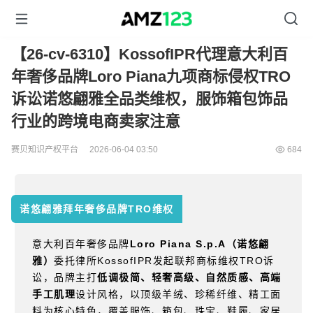
【26-cv-6310】KossofIPR代理意大利百
年奢侈品牌Loro Piana九项商标侵权TRO
诉讼诺悠翩雅全品类维权，服饰箱包饰品
行业的跨境电商卖家注意
赛贝知识产权平台
2026-06-04 03:50
684
诺悠翩雅拜年奢侈品牌TRO维权
意大利百年奢侈品牌
Loro Piana S.p.A
（诺悠翩
雅）
委托律所
KossofIPR
发起联邦商标维权
TRO
诉
讼，品牌主打
低调极简、轻奢高级、自然质感、高端
手工肌理
设计风格，以顶级羊绒、珍稀纤维、精工面
料为核心特色，覆盖服饰、箱包、珠宝、鞋履、家居