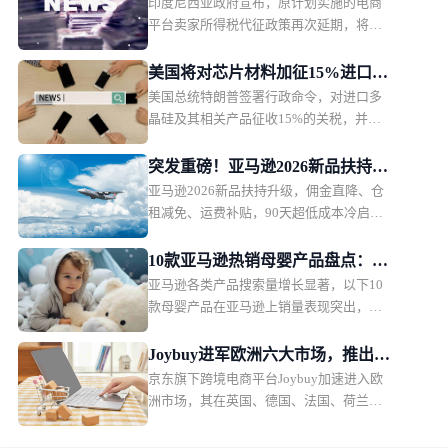
印度尼西亚政府宣布，原计划实施的电商
额超5亿卢比卖家征税
平台卖家所得税代征政策再次延期，将从
2026年11月1日起正式执行。印尼税务部门
表示，此次调整主要是为了在当前经济环
美国将对芯片材料加征15%进口关
境下维护消费者购买力，政策本身内容不
美国总统特朗普签署行政命令，对进口多
税
会改变，只是推迟实施时间。
晶硅及其相关产品征收15%的关税，并设
置相关产品的最低进口价格。该措施将于
2026年12月正式生效。
突发重磅！亚马逊2026新品扶持计
亚马逊2026新品扶持升级，佣金直降、仓
划出炉，物流、仓储、佣金三重补
租减免、运费补贴，90天超低成本冷启
贴
动，新卖家红利拉满。
10款亚马逊热销母婴产品盘点：婴
亚马逊各类产品搜索量增长显著，以下10
儿护理产品月销过万
款母婴产品在亚马逊上销量表现突出，深
受消费者欢迎。月销售额排名第一的是一
款儿童夜灯，月销售额49.36万美元，销量
Joybuy进军欧洲六大市场，推出当
2.2万。
京东旗下跨境电商平台Joybuy加速进入欧
日配送和低价会员模式
洲市场，其在英国、德国、法国、荷兰、
比利时和卢森堡六个市场同步上线，并快
速推出当日配送、低价会员服务以及自建