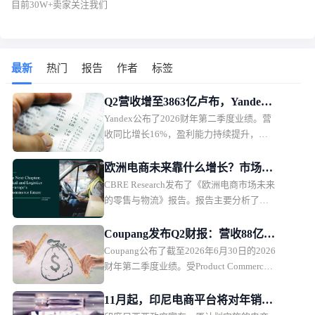
目前30W+卖家关注我们
最新
热门
报告
作者
标签
Q2营收增至3863亿卢布，Yandex
Yandex公布了2026财年第二季度业绩。营
电商业务首次盈利
收同比增长16%，盈利能力持续提升，电
商相关业务首次实现调整后EBITDA盈利。
欧洲电商未来靠什么增长？市场规
CBRE Research发布了《欧洲电商市场未来
模、品类与物流全面解析
的零售与物流》报告。报告主要分析了欧
洲9个主要市场的电商发展趋势，并从5大
商品类别，以及物流市场趋势，探讨未来
Coupang发布Q2财报：营收88亿美
欧洲电商市场的发展方向。
Coupang公布了截至2026年6月30日的2026
元，盈利能力承压
财年第二季度业绩。受Product Commerce
业务增长放缓、韩国行政罚款影响，
Coupang本季度营收保持增长，但利润承
11月起，印尼电商平台将对年销售
压。