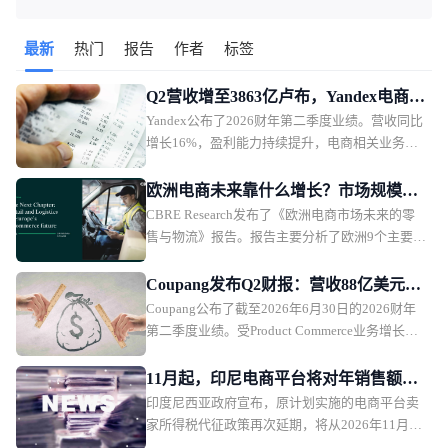
最新
热门
报告
作者
标签
Q2营收增至3863亿卢布，Yandex电商业
Yandex公布了2026财年第二季度业绩。营收同比
务首次盈利
增长16%，盈利能力持续提升，电商相关业务首
次实现调整后EBITDA盈利。
欧洲电商未来靠什么增长？市场规模、
CBRE Research发布了《欧洲电商市场未来的零
品类与物流全面解析
售与物流》报告。报告主要分析了欧洲9个主要市
场的电商发展趋势，并从5大商品类别，以及物流
市场趋势，探讨未来欧洲电商市场的发展方向。
Coupang发布Q2财报：营收88亿美元，
Coupang公布了截至2026年6月30日的2026财年
盈利能力承压
第二季度业绩。受Product Commerce业务增长放
缓、韩国行政罚款影响，Coupang本季度营收保
持增长，但利润承压。
11月起，印尼电商平台将对年销售额超5
印度尼西亚政府宣布，原计划实施的电商平台卖
亿卢比卖家征税
家所得税代征政策再次延期，将从2026年11月1
日起正式执行。印尼税务部门表示，此次调整主