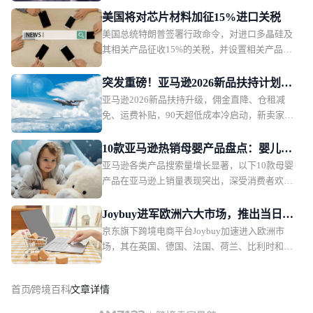
要是为了在当前经济环境下维护消费者购买力，
美国将对芯片材料加征15%进口关税
政策本身内容不会改变，只是推迟实施时间。
美国总统特朗普签署行政命令，对进口多晶硅及
其相关产品征收15%的关税，并设置相关产品的
最低进口价格。该措施将于2026年12月正式生
效。
突发重磅！亚马逊2026新品扶持计划出
亚马逊2026新品扶持升级，佣金直降、仓租减
炉，物流、仓储、佣金三重补贴
免、运费补贴，90天超低成本冷启动，新卖家红
利拉满。
10款亚马逊热销母婴产品盘点：婴儿护
亚马逊各类产品搜索量增长显著，以下10款母婴
理产品月销过万
产品在亚马逊上销量表现突出，深受消费者欢
迎。月销售额排名第一的是一款儿童夜灯，月销
售额49.36万美元，销量2.2万。
Joybuy进军欧洲六大市场，推出当日配
京东旗下跨境电商平台Joybuy加速进入欧洲市
送和低价会员模式
场，其在英国、德国、法国、荷兰、比利时和卢
森堡六个市场同步上线，并快速推出当日配送、
低价会员服务以及自建物流体系。
首页
跨境百科
文章详情