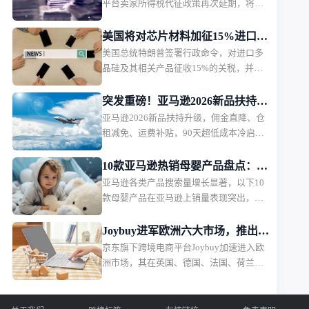
平台卖家所得税代征政策再次延期，将从
2026年11月1日起正式执行。印尼税务部门
表示，此次调整主要是为了在当前经济环
美国将对芯片材料加征15%进口关
境下维护消费者购买力，政策本身内容不
美国总统特朗普签署行政命令，对进口多
税
会改变，只是推迟实施时间。
晶硅及其相关产品征收15%的关税，并设
置相关产品的最低进口价格。该措施将于
2026年12月正式生效。
突发重磅！亚马逊2026新品扶持计
亚马逊2026新品扶持升级，佣金直降、仓
划出炉，物流、仓储、佣金三重补
租减免、运费补贴，90天超低成本冷启
贴
动，新卖家红利拉满。
10款亚马逊热销母婴产品盘点：婴
亚马逊各类产品搜索量增长显著，以下10
儿护理产品月销过万
款母婴产品在亚马逊上销量表现突出，深
受消费者欢迎。月销售额排名第一的是一
款儿童夜灯，月销售额49.36万美元，销量
Joybuy进军欧洲六大市场，推出当
2.2万。
京东旗下跨境电商平台Joybuy加速进入欧
日配送和低价会员模式
洲市场，其在英国、德国、法国、荷兰、
比利时和卢森堡六个市场同步上线，并快
速推出当日配送、低价会员服务以及自建
物流体系。