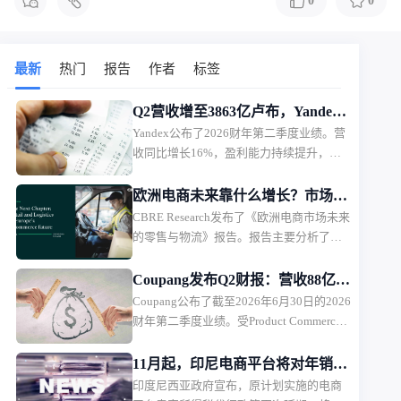
0
0
最新
热门
报告
作者
标签
Q2营收增至3863亿卢布，Yandex
Yandex公布了2026财年第二季度业绩。营
电商业务首次盈利
收同比增长16%，盈利能力持续提升，电
商相关业务首次实现调整后EBITDA盈利。
欧洲电商未来靠什么增长？市场规
CBRE Research发布了《欧洲电商市场未来
模、品类与物流全面解析
的零售与物流》报告。报告主要分析了欧
洲9个主要市场的电商发展趋势，并从5大
商品类别，以及物流市场趋势，探讨未来
Coupang发布Q2财报：营收88亿美
欧洲电商市场的发展方向。
Coupang公布了截至2026年6月30日的2026
元，盈利能力承压
财年第二季度业绩。受Product Commerce
业务增长放缓、韩国行政罚款影响，
Coupang本季度营收保持增长，但利润承
11月起，印尼电商平台将对年销售
压。
印度尼西亚政府宣布，原计划实施的电商
额超5亿卢比卖家征税