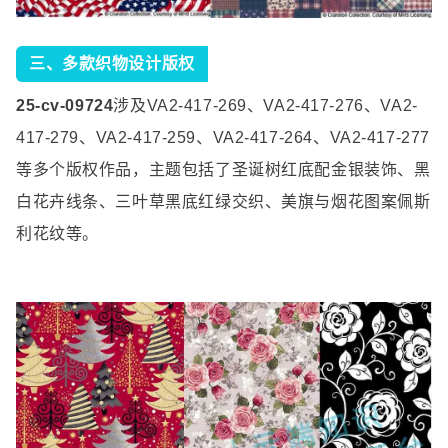
三、
多款织物设计版权
25-cv-09724
涉及
VA2-417-269
、
VA2-417-276
、
VA2-
417-279
、
VA2-417-259
、
VA2-417-264
、
VA2-417-277
等多个版权作品，主题包括了圣诞树红底配金银装饰、黑
白花卉线条、三叶草黑底红绿交织、美旗与烟花图案佩斯
利花纹等。