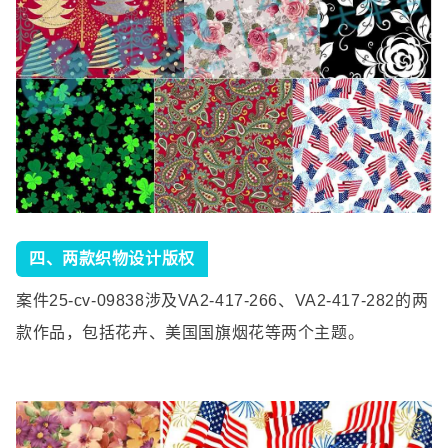
四、
两款织物设计版权
案件
25-cv-09838
涉及
VA2-417-266
、
VA2-417-282
的两
款作品，包括花卉、美国国旗烟花等两个主题。