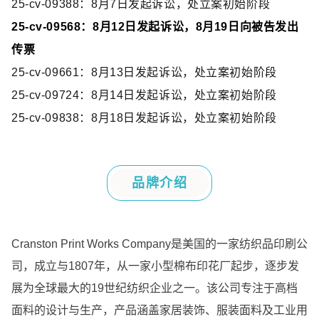
25-cv-09388
：
8
月
7
日发起诉讼，
处立案初始阶段
25-cv-09568
：
8
月
12
日发起诉讼，
8
月
19
日向被告发出
传票
25-cv-09661
：
8
月
13
日发起诉讼，
处立案初始阶段
25-cv-09724
：
8
月
14
日发起诉讼，
处立案初始阶段
25-cv-09838
：
8
月
18
日发起诉讼，
处立案初始阶段
品牌介绍
Cranston Print Works Company
是美国的一家纺织品印刷公
司，成立与
1807
年，从一家小型棉布印花厂起步，逐步发
展为全球最大的
19
世纪纺织企业之一。该公司专注于高档
面料的设计与生产，产品涵盖家居装饰、服装面料及工业用