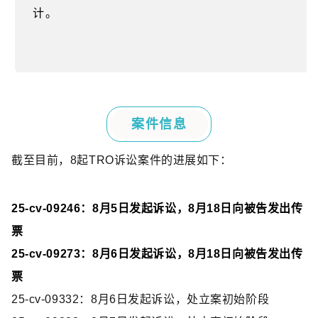
计。
案件信息
截至目前，
8
起
TRO
诉讼案件的进展如下：
25-cv-09246
：
8
月
5
日发起诉讼，
8
月
18
日向被告发出传
票
25-cv-09273
：
8
月
6
日发起诉讼，
8
月
18
日向被告发出传
票
25-cv-09332
：
8
月
6
日发起诉讼，处立案初始阶段