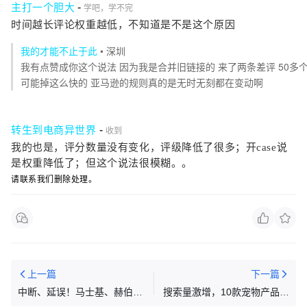
-
主打一个胆大
学吧，学不完
时间越长评论权重越低，不知道是不是这个原因
我的才能不止于此
•
深圳
我有点赞成你这个说法 因为我是合并旧链接的 来了两条差评 50多个
可能掉这么快的 亚马逊的规则真的是无时无刻都在变动啊
-
转生到电商异世界
收到
我的也是，评分数量没有变化，评级降低了很多；开case说
是权重降低了；但这个说法很模糊。。
请联系我们删除处理。
上一篇
下一篇
中断、延误！马士基、赫伯罗
搜索量激增，10款宠物产品在