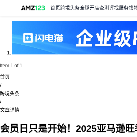
首页
跨境头条
全球开店
查测评
找服务
找
Item 1 of 1
首页
/
跨境头条
/
文章详情
会员日只是开始！2025亚马逊