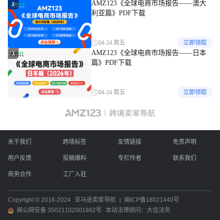
AMZ123《全球电商市场报告——澳大
2
利亚篇》PDF下载
04-24 周五
立即领取
AMZ123《全球电商市场报告——日本
3
篇》PDF下载
04-24 周五
立即领取
关于我们
跨境标签
友情链接
免责声明
用户反馈
投稿爆料
专栏作者
联系我们
商务合作
工厂入驻
Copyright © 2016-2024
亚马逊卖家导航
闽ICP备18021440号
闽公网安备 35021102001882号
本站法律顾问：大信法务