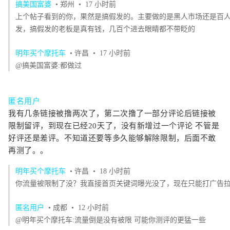
搞美国富婆
• 郑州
• 17 小时前
上个帖子看到的你，果然是搞假发的。主要做的是黑人市场还是百
发，搞假发的老板是真有钱，几百个进去眼睛都不带眨的
明年买个摩托车
• 许昌
• 17 小时前
@搞美国富婆:都做过
匿名用户
我有几条链接被撸两次了，第二次撸了一部分评论后链接被
限制留评，到现在已经20天了，没有新增过一个评论 不管是
好评还是差评。不知道还要等多久能够解除限制，后面不敢
再测了。。
明年买个摩托车
• 许昌
• 18 小时前
你流量被限制了没？我直接首页关键词曝光没了，现在只能打广告
匿名用户
• 成都
• 12 小时前
@明年买个摩托车:流量倒是没有被限 可能你测评的更猛一些