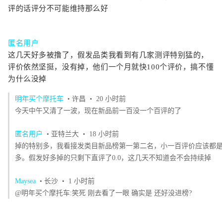
评的话评分不可能维持那么好
匿名用户
这几天好多被撸了，假发品类我看到有几家
测评
特别猛的，
评价依然坚挺，没有掉，他们一个月就快100个评价，搞不懂
为什么没掉
明年买个摩托车
• 许昌
• 20 小时前
今天中午又清了一波，现在新品前一百没一个百评的了
匿名用户
• 亚特兰大
• 18 小时前
掉的特别多，我看接发类目新品榜第一第二名，小一百评价应该都
多。假发好多掉的只剩下直评了0.0，这几天不知道会不会持续掉
Maysea
• 长沙
• 1 小时前
@明年买个摩托车:笑死 刚去看了一眼 确实是 还好没进榜?