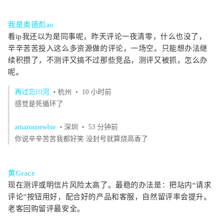
我是奥德彪ao
看ip我还以为是同事呢，昨天评论一夜清零，什么也没了，
辛辛苦苦投入这么多资源做的评论，一场空。只能想办法继
续积攒了，不测评又搞不过那些竞品，测评又被抓，怎么办
呢。
再过忘川河
• 杭州
• 10 小时前
感觉是死循环了
amazonnewbie
• 深圳
• 53 分钟前
你说辛辛苦苦我都好笑 没封号就算烧高香了
黄Grace
现在测评或明信片风险太高了。最稳的办法是：把站内“请求
评论”按钮用好，配合好的产品和客服，自然留评率会提升。
老客回购留评最安全。