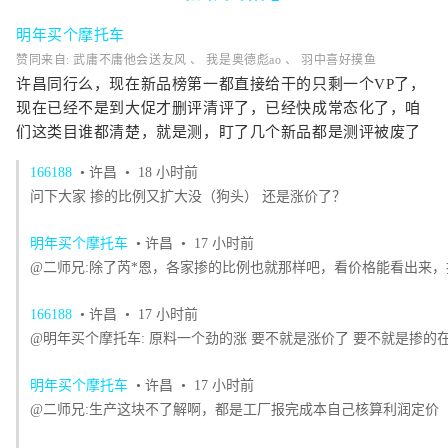
明年买个摩托车
赞同来自: 武庸不庸他会送友风 、 我是奥德彪ao 、 羽中喜好摸鱼
许昌同行么，现在新品榜第一都直接给干的只剩一个VP了，
现在已经不是到大促才删评清评了，已经快成常态化了，咱
们这类目谁都清楚，就是测，盯了几个新品都是
测评被废了
166188
• 许昌
• 18 小时前
问下大家 掺的比例又扩大没（狗头） 还是涨价了？
明年买个摩托车
• 许昌
• 17 小时前
@二师兄:除了芮*恩，各家掺的比例也就那样吧，看价格能看出来
166188
• 许昌
• 17 小时前
@明年买个摩托车: 原料一个劲的涨 要不就是涨价了 要不就是掺的
明年买个摩托车
• 许昌
• 17 小时前
@二师兄:生产这块不了解啊，都是工厂报完成本自己核算利润定价