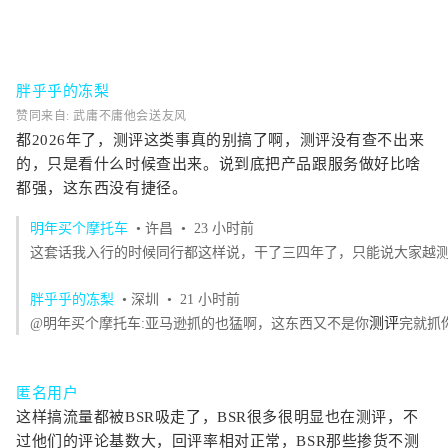
胖乎乎的冻梨
赞同来自: 武庸不庸他会送友风
都2026年了，测评这类事真的别搞了啊，测评没有查不出来
的，只是看什么时候查出来。说到底把产品跟服务做好比啥
都强，这东西没有捷径。
明年买个摩托车
• 许昌
• 23 小时前
这套话我入行的时候同行都这样说，干了三四年了，只能说大家越
胖乎乎的冻梨
• 深圳
• 21 小时前
测评
@明年买个摩托车:亚马逊抓的也猛啊，这东西又不是你
完就抓
匿名用户
这样搞流量都被BSR吸走了，BSR很多很明显也在测评，不
过他们的评论基数大，回评率相对正常，BSR那些掺货不测