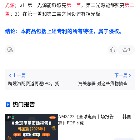
光源
；
2
）第一光源能够照亮
第一盖
，第二光源能够照亮
第二
盖
；
3
）在第一盖和第二盖之间设置有
挡光板。
结论：本商品包括上述专利的所有特征，属于侵权。
1
上一篇
下一篇
跨境汽配赛道再迎IPO，扬腾
海关总署:对这些货物抽查检
创新三年营收翻2.5倍
验! 6月1日起生效!
热门报告
AMZ123《全球电商市场报告——韩国
1
篇》PDF下载