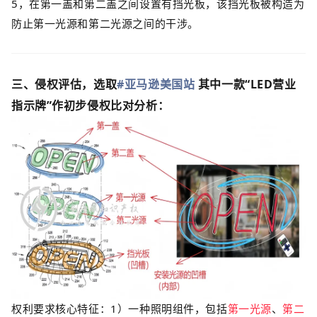
5，在第一盖和第二盖之间设置有挡光板，该挡光板被构造为
防止第一光源和第二光源之间的干涉。
三、侵权评估，选取
#亚马逊美国站
其中
一款“
LED营业
指示牌
”作初步侵权比对分析：
权利要求核心特征：
1
）一种照明组件，包括
第一光源
、
第二