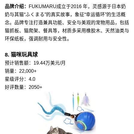
品牌介绍：
FUKUMARU成立于2016 年，灵感源于日本奶
奶与其猫“ふくまる”的真实故事，象征“幸运循环”的生活概
念。品牌专注打造兼具功能、安全与美观的宠物用品，包括
猫抓板、猫爬架、餐具等，材质多采用橡胶木、天然油类与
环保纸板，强调耐用与安全性。
8. 猫咪玩具球
预计销售额：19.44万美元/月
销量：22,000+
星级评分：4.0
好评数量：2050+