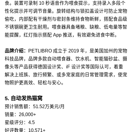
食。装置可录制 10 秒语音作为喂食提示，支持录入多段个
性化提示并可调节音量。旋转结构与锁扣盖设计可防止宠物
偷吃，内部配有干燥剂与密封条维持食物新鲜，搭配食品级
不锈钢碗更卫生耐用。喂食器具备堵粮、缺粮、低电量等智
能提醒，红灯指示搭配 App 推送，有效避免进食中断。
品牌介绍：
PETLIBRO 成立于 2019 年，是美国加州的宠物
科技品牌，品牌多款自动喂食器、饮水机、智能猫砂盆、摄
像头等产品获得德国设计奖、iF 设计奖等国际认可，着重
解决上班族、旅行频繁、或多宠家庭的日常管理需求，使宠
物照护更高效、轻松与安心。
5. 自动发热猫窝
预计销售额：51.52万美元/月
销量：26,000+
星级评分：4.5
好评数量：10,571+