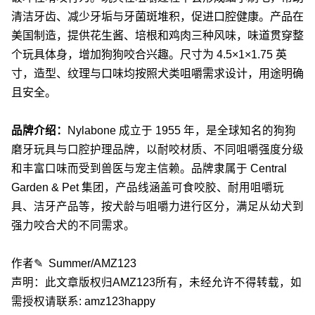
清洁牙齿、减少牙垢与牙菌斑堆积，促进口腔健康。产品在
美国制造，提供花生酱、培根和鸡肉三种风味，味道贯穿整
个玩具体身，增加狗狗咬合兴趣。尺寸为 4.5×1×1.75 英
寸，造型、纹理与口味均按照犬类咀嚼需求设计，用途明确
且安全。
品牌介绍：
Nylabone 成立于 1955 年，是全球知名的狗狗
磨牙玩具与口腔护理品牌，以耐咬材质、不同咀嚼强度分级
和丰富口味而受到兽医与宠主信赖。品牌隶属于 Central
Garden & Pet 集团，产品线涵盖可食咬胶、耐用咀嚼玩
具、洁牙产品等，按犬龄与咀嚼力进行区分，满足从幼犬到
强力咬合犬的不同需求。
作者✎ Summer/AMZ123
声明：此文章版权归AMZ123所有，未经允许不得转载，如
需授权请联系: amz123happy