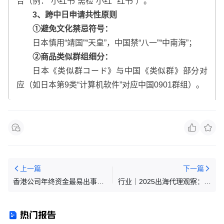
合（例：“小红书”需检“小红”“红书”）。
3、跨中日申请共性原则
①避免文化禁忌符号：
日本慎用“靖国”“天皇”，中国禁“八一”“中南海”；
②商品类似群组细分：
日本《类似群コード》与中国《类似群》部分对
应（如日本第9类“计算机软件”对应中国0901群组）。
上一篇
下一篇
香港公司年终资金最易出事的
行业｜2025出海代理观察：去
环节！如何避开这个27%税务
赚那些难赚、但长久的钱
稽查暴增雷区？
热门报告