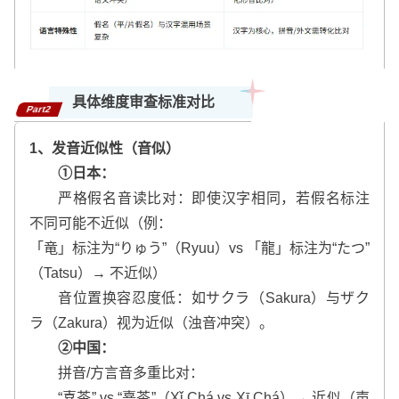
具体维度审查标准对比
Part2
1、发音近似性（音似）
①日本：
严格假名音读比对：即使汉字相同，若假名标注
不同可能不近似（例：
「竜」标注为“りゅう”（Ryuu）vs 「龍」标注为“たつ”
（Tatsu）→ 不近似）
音位置换容忍度低：如サクラ（Sakura）与ザク
ラ（Zakura）视为近似（浊音冲突）。
②中国：
拼音/方言音多重比对：
“喜茶” vs “熹茶”（Xǐ Chá vs Xī Chá）→ 近似（声