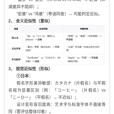
调差异不阻却）；
“宏基” vs “鸿基”（粤语同音）→ 可能判定近似。
2、 含义近似性（意似）
3、 视觉近似性（形似）
①日本：
假名字形差异敏感：カタカナ（片假名）与平假
名视为显著区别（例：「コーヒー」（片假名）vs
「こーひー」（平假名）→ 不近似）；
设计变形容忍度高：艺术字与标准字体不直接等
同（需评估整体印象）。