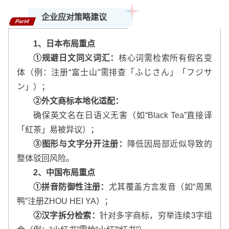
企业应对策略建议
Part4
1、日本布局重点
①规避日文同义词汇：
核心词需检索所有假名变
体（例：注册“富士山”需排查「ふじさん」「フジサ
ン」）；
②外文商标本地化适配：
确保英文名在日语义无害（如“Black Tea”直接译
「紅茶」易被异议）；
③图形与文字分开注册：
降低因局部近似导致的
整体驳回风险。
2、中国布局重点
①拼音防御性注册：
尤其覆盖方言发音（如“周黑
鸭”注册ZHOU HEI YA）；
②汉字拆分检索：
针对多字商标，穷举连续3字组