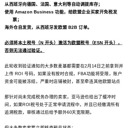
从西班牙向德国、法国、意大利等自动调拨库存；
使用 Amazon Business 功能，给欧盟企业买家开免税发
票；
海外仓自发货，从西班牙发欧盟 B2B 订单。
必须将本土税号（N 开头）激活为欧盟税号（ESN 开头），
否则无法通过验证。
此轮收到验证通知的大多数麦基都需要在2月14日之前拿到并
上传 ROI 号码，如果没有按时合规，FBA功能将受限，账户
资金可能被冻结，严重时店铺被封，甚至牵连其他欧盟站点
那针对尚未完成税务办理的卖家，亚马逊也给出了缓冲时
间，如果ROI税号处于正常申请流程中，并且已经缴清所有
追溯税款，审核通过后给予额外60天宽限期。
但大多数卖家要立即核查税号状态：