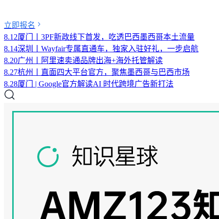
立即报名
8.12厦门丨3PF新政线下首发，吃透巴西墨西哥本土流量
8.14深圳丨Wayfair专属直通车，独家入驻好礼，一步启航
8.20广州丨阿里速卖通品牌出海+海外托管解读
8.27杭州丨直面四大平台官方，聚焦墨西哥与巴西市场
8.28厦门 | Google官方解读AI 时代跨境广告新打法