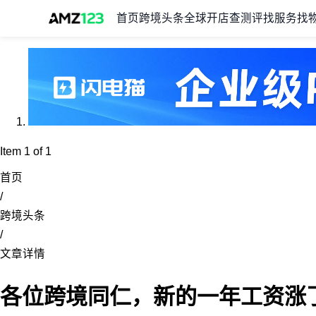
首页
跨境头条
全球开店
查测评
找服务
找
Item 1 of 1
首页
/
跨境头条
/
文章详情
各位跨境同仁，新的一年工资涨