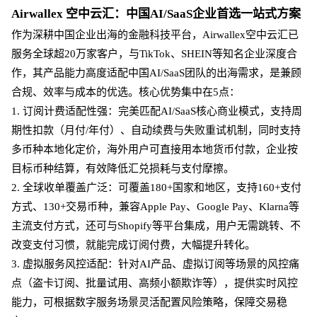
Airwallex 空中云汇：中国AI/SaaS企业首选一站式方案
作为深耕中国企业出海的金融科技平台，
Airwallex空中云汇已
服务全球超20万家客户，与TikTok、SHEIN等知名企业深度合
作，其产品能力高度适配中国AI/SaaS团队的出海需求，是兼顾
合规、效率与成本的优选。核心优势集中在5点：
1. 订阅计费适配性强：完美匹配AI/SaaS核心商业模式，支持周
期性扣款（月付/年付）、自动续费与失败重试机制，同时支持
多币种本地化定价，海外用户可直接用本地货币付款，企业按
目标币种结算，有效降低汇兑损耗与支付摩擦。
2. 全球收单覆盖广泛：可覆盖180+国家和地区，支持160+支付
方式、130+交易币种，兼容Apple Pay、Google Pay、Klarna等
主流支付方式，还可与Shopify等平台集成，用户无需跳转、不
改变支付习惯，就能完成订阅付费，大幅提升转化。
3. 虚拟服务风控适配：针对AI产品、虚拟订阅等场景的风控痛
点（盗卡订阅、批量试用、高频小额欺诈等），提供实时风控
能力，可根据数字服务场景灵活配置风险策略，保障交易稳