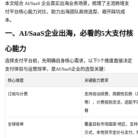
本文结合
AI/SaaS 企业真实出海业务场景，梳理了主流跨境支
付平台核心能力对比，助力出海团队高效选型、避开踩坑成
本。
一、
AI/SaaS企业出海，必看的5大支付核
心能力
选择支付平台前，先明确自身核心需求，以下
5个维度直接决定
支付体验与运营效率，是AI/SaaS企业的选型关键：
核心维度
关键能力要求
订阅与计费
支持自动续费、周期性扣款（
等），计费规则灵活，适配不
餐
全球收单
覆盖目标市场国家
/地区，支
方式、本地货币定价与支付，