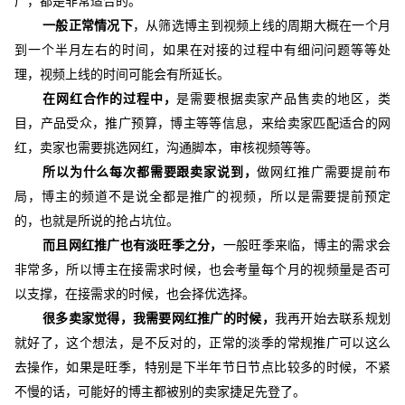
广，都是非常适合的。
一般正常情况下
，
从筛选博主到视频上线的周期大概在
一个月
到一个半月左右的时间，
如果在对接的过程中有细问问题等等处
理，
视频上线的时间可能会有所延长。
在网红合作的过程中，
是需要根据卖家产品售卖的地区，类
目，产品受众，推广预算，博主等等信息，来给卖家匹配适合的网
红，卖家也需要挑选网红，沟通脚本，审核视频等等。
所以为什么每次
都需要跟卖家说到，
做网红推广需要提前布
局，博主的频道不是说全都是推广的视频，所以是需要提前预定
的，也就是所说的抢占坑位
。
而且网红推广也有淡旺季之分，
一般旺季来临，博主的
需求会
非常多，
所以博主在
接需求时候，也会考量每个月的视频量是否可
以支撑，
在接需求
的时候
，也会
择优
选择。
很多卖家觉得，我需要网红推广的时候，
我再开始去联系规划
就好了，这个想法，是不反对的，正常的淡季的常规推广可以这么
去操作，如果是旺季，特别是下半年节日节点比较多的时候，不紧
不慢的话，可能好的博主都被别的卖家捷足先登了。