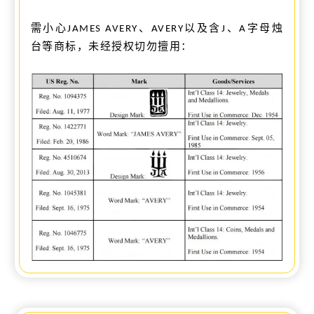
需小心
、
以及
含
、
字母
烛
JAMES AVERY
AVERY
J
A
台
等商标，未经授权切勿擅用：