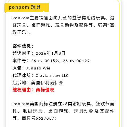
ponpom 玩具
主要销售面向儿童的益智类毛绒玩具、浴
PonPom
缸玩具、桌面游戏、玩具动物及配件等，强调“寓
教于乐”。
案件信息：
起诉时间：
年
月
日
2026
1
8
案件号：
、
26-cv-00182
26-cv-00199
原告：
Junjiao Wei
代理律所：
Clovian Law LLC
起诉地：美国伊利诺伊州
维权理由：商标侵权
美国商标注册在
类浴缸玩具、狂欢节面
PonPom
28
具、毛绒玩具、桌面游戏、玩具动物及其配件
等，商标号
：
6627087