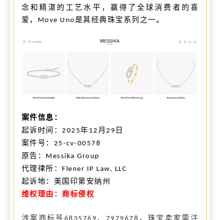
念和精湛的工艺水平，赢得了全球消费者的喜
爱，
是其经典珠宝系列之一。
Move Uno
案件信息：
起诉时间：
年
月
日
2025
12
29
案件号：
25-cv-00578
原告
：
Messika Group
代理律所：
Flener IP Law, LLC
起诉
地：
美国
印第安纳州
维权理由：商标侵权
涉案
商标号
、
，珠宝卖家需注
6835769
7979678