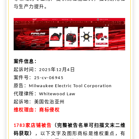
与生产力提升。
案件信息：
起诉时间：
年
月
日
2025
12
4
案件号：
25-cv-06945
原告：
Milwaukee Electric Tool Corporation
代理律所：
Whitewood Law
起诉
地：
美国
佐治亚州
维权
理由
：商标
侵权
家店铺被告
（完整被告名单可扫描文末二维
1783
码获取）
，以下文字及图形商标是维权重点，有