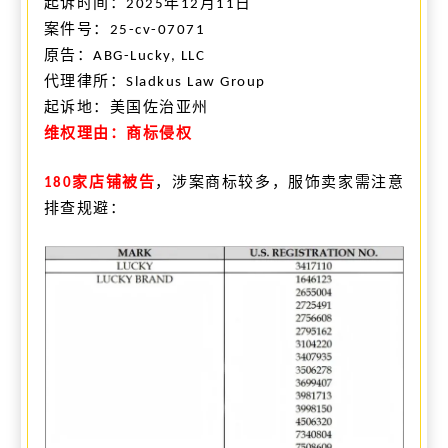
起诉时间：
年
月
日
2025
12
11
案件号：
25-cv-07071
原告
：
ABG-Lucky, LLC
代理律所：
Sladkus Law Group
起诉
地：
美国
佐治亚州
维权理由：商标侵权
家店铺被告
，涉案商标较多，服饰卖家需注意
180
排查规避：