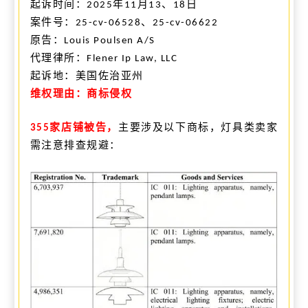
起诉时间：
年
月
、
日
2025
11
13
18
案件号：
、
25-cv-06528
25-cv-06622
原告：
Louis Poulsen A/S
代理律所：
Flener Ip Law, LLC
起诉
地：
美国
佐治亚州
维权理由：商标侵权
家
店铺
被告，
主要涉及以下商标，灯具类卖家
355
需注意排查规避：