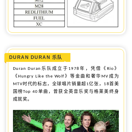
DURAN DURAN 乐队
乐队成立于
年，凭借《
》
Duran Duran
1978
Rio
《
》等金曲和奢华
成为
Hungry Like the Wolf
MV
时代的标志，全球唱片销量超
亿张，
首美
MTV
1
18
国榜
单曲，曾获全英音乐奖与格莱美终身
Top 40
成就奖。