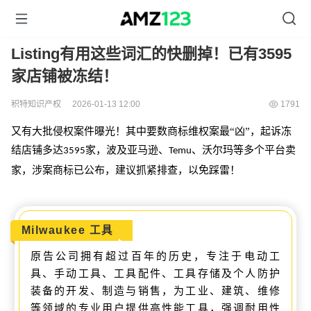
Listing有用这些词汇的快删掉！已有3595
家店铺被冻结！
积特知识产权
2026-01-13 12:00
1791
又有大批侵权案件曝光！其中要数商标维权案最
“凶”，起诉冻
结店铺多达
家，波及亚马逊、
、沃尔玛等多个平台卖
3595
Temu
家，涉案商标已公布，建议抓紧排查，以免踩雷！
Milwaukee 工具
原告公司
拥有超过百年的历史，专注于电动工
具、手动工具、工具配件、工具存储及个人防护
装备的开发、制造与销售，为工业、建筑、维修
等领域的专业用户提供高性能工具，强调耐用性