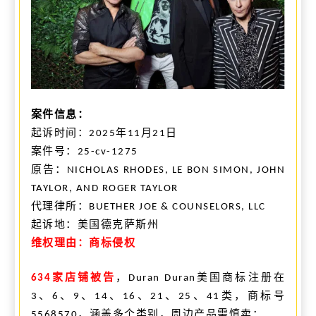
案件信息：
起诉时间：
年
月
日
2025
11
21
案件号：
25-cv-1275
原告
：
NICHOLAS RHODES, LE BON SIMON, JOHN
TAYLOR, AND ROGER TAYLOR
代理
律所：
BUETHER JOE & COUNSELORS, LLC
起诉地：美国德克萨斯州
维权理由：商标侵权
家店铺被告
，
美国商标注册在
634
Duran Duran
、
、
、
、
、
、
、
类，商标号
3
6
9
14
16
21
25
41
，涵盖多个类别，周边产品需慎卖：
5568570