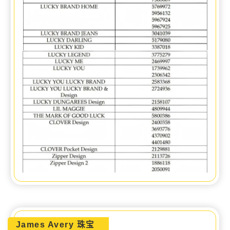
James Avery 珠宝