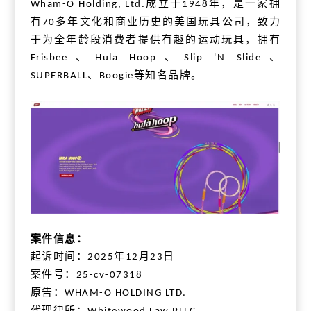
成立于
年，是一家拥
Wham-O Holding, Ltd.
1948
有
多年文化和商业历史的美国玩具公司，致力
70
于为全年龄段消费者提供有趣的运动玩具，拥有
、
、
、
Frisbee
Hula Hoop
Slip 'N Slide
、
等知名品牌。
SUPERBALL
Boogie
案件信息：
起诉时间：
年
月
日
2025
12
23
案件号：
25-cv-
0
7318
原告：
WHAM-O HOLDING LTD.
代理律所：