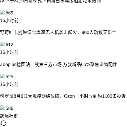
ACP于8月5日阶梯式下调新巴拿马级船舶吃水限制
569
16小时前
野莓叶卡捷琳堡仓库遭无人机袭击起火，800人疏散无伤亡
612
16小时前
Zooplus德国站上线第三方市场 万款新品65%聚焦宠物配件
525
16小时前
俄罗斯8月6日大规模网络故障，Ozon一小时收到约1100条投诉
586
跨境社群