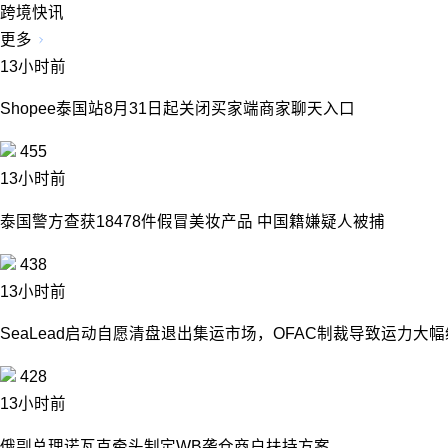
跨境快讯
更多
13小时前
Shopee泰国站8月31日起关闭买家端商家聊天入口
455
13小时前
泰国警方查获18478件假冒美妆产品 中国籍嫌疑人被捕
438
13小时前
SeaLead启动自愿清盘退出集运市场，OFAC制裁导致运力大
428
13小时前
俄副总理诺瓦克牵头制定WB袭仓商户扶持方案