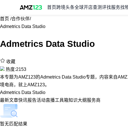
首页
跨境头条
全球开店
查测评
找服务
找
首页
/
合作伙伴
/
Admetrics Data Studio
Admetrics Data Studio
收藏
热度:2153
本专题为AMZ123的Admetrics Data Studio专题，内容来自A
境电商，就上AMZ123。
Admetrics Data Studio
最新
文章
快讯
报告
活动
直播
工具箱
知识大纲
服务商
暂无匹配结果