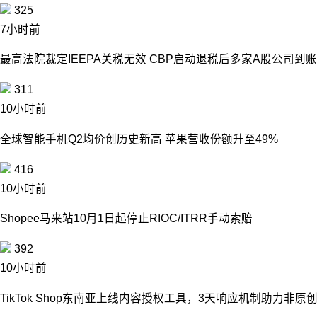
325
7小时前
最高法院裁定IEEPA关税无效 CBP启动退税后多家A股公司到账
311
10小时前
全球智能手机Q2均价创历史新高 苹果营收份额升至49%
416
10小时前
Shopee马来站10月1日起停止RIOC/ITRR手动索赔
392
10小时前
TikTok Shop东南亚上线内容授权工具，3天响应机制助力非