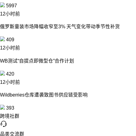
5997
12小时前
俄罗斯童装市场降幅收窄至3% 天气变化带动季节性补货
409
12小时前
WB测试“自提点即微型仓”合作计划
420
12小时前
Wildberries仓库遭袭致图书供应链受影响
393
跨境社群
品类交流群