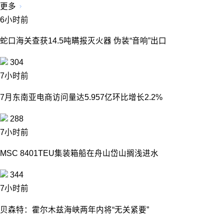
更多
6小时前
蛇口海关查获14.5吨瞒报灭火器 伪装“音响”出口
304
7小时前
7月东南亚电商访问量达5.957亿环比增长2.2%
288
7小时前
MSC 8401TEU集装箱船在舟山岱山搁浅进水
344
7小时前
贝森特：霍尔木兹海峡两年内将“无关紧要”