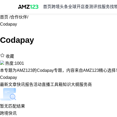
首页
跨境头条
全球开店
查测评
找服务
找
首页
/
合作伙伴
/
Codapay
Codapay
收藏
热度:1001
本专题为AMZ123的Codapay专题，内容来自AMZ123精心
Codapay
最新
文章
快讯
报告
活动
直播
工具箱
知识大纲
服务商
暂无匹配结果
跨境快讯