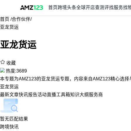
首页
跨境头条
全球开店
查测评
找服务
找
首页
/
合作伙伴
/
亚龙货运
亚龙货运
收藏
热度:3689
本专题为AMZ123的亚龙货运专题，内容来自AMZ123精心
亚龙货运
最新
文章
快讯
报告
活动
直播
工具箱
知识大纲
服务商
暂无匹配结果
跨境快讯