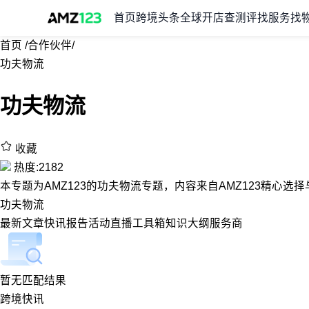
首页
跨境头条
全球开店
查测评
找服务
找
首页
/
合作伙伴
/
功夫物流
功夫物流
收藏
热度:2182
本专题为AMZ123的功夫物流专题，内容来自AMZ123精心
功夫物流
最新
文章
快讯
报告
活动
直播
工具箱
知识大纲
服务商
暂无匹配结果
跨境快讯