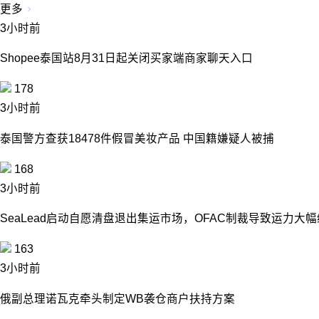
更多
3小时前
Shopee泰国站8月31日起关闭买家端商家聊天入口
178
3小时前
泰国警方查获18478件假冒美妆产品 中国籍嫌疑人被捕
168
3小时前
SeaLead启动自愿清盘退出集运市场，OFAC制裁导致运力大
163
3小时前
俄副总理诺瓦克牵头制定WB袭仓商户扶持方案