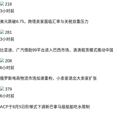
216
3小时前
美元跌破6.75，跨境卖家面临汇率与关税双重压力
281
3小时前
比亚迪、广汽借助99平台进入巴西市场，滴滴租赁模式推动中
208
6小时前
俄罗斯电商物流市场加速重构，小卖家退出大卖家扩张
379
6小时前
ACP于8月5日阶梯式下调新巴拿马级船舶吃水限制