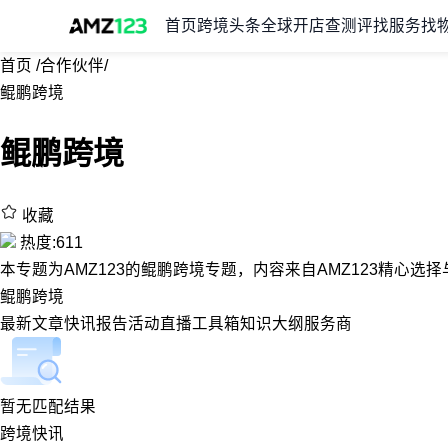
首页
跨境头条
全球开店
查测评
找服务
找
首页
/
合作伙伴
/
鲲鹏跨境
鲲鹏跨境
收藏
热度:611
本专题为AMZ123的鲲鹏跨境专题，内容来自AMZ123精心
鲲鹏跨境
最新
文章
快讯
报告
活动
直播
工具箱
知识大纲
服务商
暂无匹配结果
跨境快讯