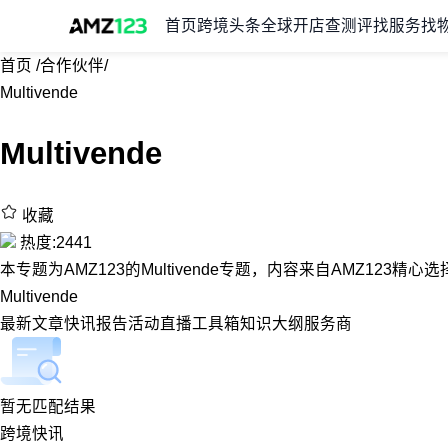
首页
跨境头条
全球开店
查测评
找服务
找
首页
/
合作伙伴
/
Multivende
Multivende
收藏
热度:2441
本专题为AMZ123的Multivende专题，内容来自AMZ123精
Multivende
最新
文章
快讯
报告
活动
直播
工具箱
知识大纲
服务商
暂无匹配结果
跨境快讯