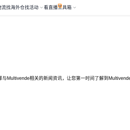
物流
找海外仓
找活动
看直播
工具箱
心选择与Multivende相关的新闻资讯，让您第一时间了解到Multi