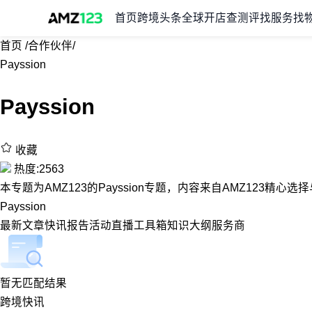
首页
跨境头条
全球开店
查测评
找服务
找
首页
/
合作伙伴
/
Payssion
Payssion
收藏
热度:2563
本专题为AMZ123的Payssion专题，内容来自AMZ123精心
Payssion
最新
文章
快讯
报告
活动
直播
工具箱
知识大纲
服务商
暂无匹配结果
跨境快讯