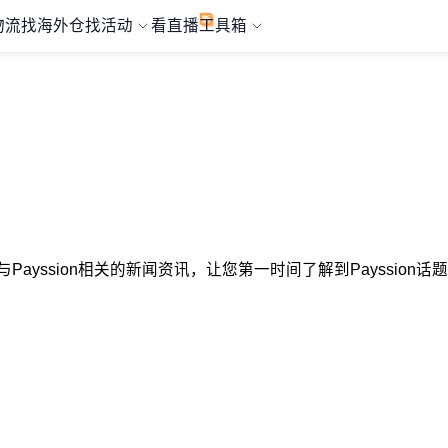
物流
找海外仓
找活动
看直播
工具箱
选择与Payssion相关的新闻资讯，让您第一时间了解到Payssio