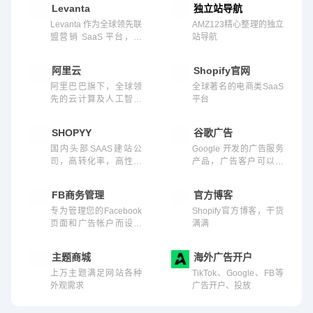
Levanta
独立站导航
Levanta 作为全球领先联
AMZ123精心整理的独立
盟营销 SaaS 平台，帮
站导航
助亚马逊、沃尔玛及 Sh
opify 卖家一键搭建一体
阿里云
Shopify官网
化站外推广管理平台。
阿里巴巴旗下，全球领
全球著名的电商类SaaS
先的云计算及人工智能
平台
科技公司
SHOPYY
谷歌广告
国内头部SAAS建站公
Google 开发的广告服务
司，高转化率，高性价
产品，广告客户可以在
比
其中通过竞价向网络用
户展示产品、服务或视
FB商务管理
官方博客
频等
专为管理您的Facebook
Shopify官方博客，干货
页面和广告帐户而设计
满满
的工具
主题商城
海外广告开户
上万主题满足网站各种
TikTok、Google、FB等
外观需求
广告开户、投放