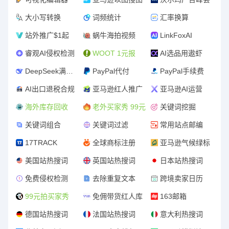
大小写转换
词频统计
汇率换算
站外推广$1起
蜗牛海拍视频
LinkFoxAI
睿观AI侵权检测
WOOT 1元报
AI选品用遨虾
DeepSeek满血版
PayPal代付
PayPal手续费
AI出口退税合规
亚马逊红人推广
亚马逊AI运营
海外库存回收
老外买家秀 99元
关键词挖掘
关键词组合
关键词过滤
常用站点邮编
17TRACK
全球商标注册
亚马逊气候绿标
美国站热搜词
英国站热搜词
日本站热搜词
免费侵权检测
去除重复文本
跨境卖家日历
99元拍买家秀
免佣带货红人库
163邮箱
德国站热搜词
法国站热搜词
意大利热搜词