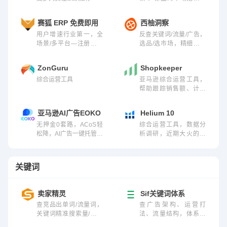
近期大火的数据工具。
赛狐 ERP 免费即用
西柚洞察
用户增速行业第一，全
反查关键词/流量/广告，
场景/多平台—注册立送
选品/选市场，精细化选
免费版
品运营必备
ZonGuru
Shopkeeper
综合运营工具
亚马逊综合运营工具，
帮助跟踪销售额、计算
利润和预测库存
亚马逊AI广告EOKO
Helium 10
无押金0套路，ACoS轻
综合运营工具，数据分
松降，AI广告一键托管！
析调研，近期大火的一
真诚+带来的效果+省心
款软件
便捷！
关键词
卖家精灵
Sif关键词体系
查竞品出单词/流量词，
查广告架构、运营打
关键词精准搜索量/购买
法、流量结构，体系化
量
运营关键词流量