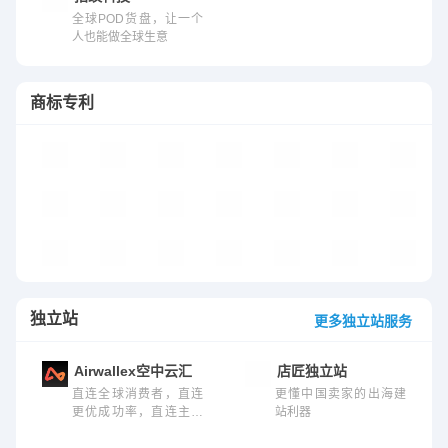
全球POD货盘，让一个
人也能做全球生意
商标专利
美国商标局
WIPO商标查询
欧洲商标局
英国商标局
日本商标局
专利检索教程
商
美国专利局
WIPO专利查询
欧洲专利局
英国专利局
日本专利局
谷歌专利搜索
Es
商标专利找方信
全球商标注册
商标检索教程
世界知识产权组织
美国版权局
中国商标局
中
独立站
更多独立站服务
Airwallex空中云汇
店匠独立站
直连全球消费者，直连
更懂中国卖家的出海建
更优成功率，直连主流
站利器
建站平台，直连全球卡
组