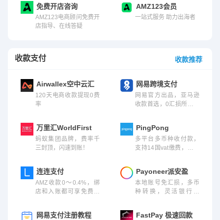
守护知识产权，更懂跨
首家五星级税务服务商
免费开店咨询
AMZ123会员
境电商！
AMZ123电商顾问免费开
一站式服务 助力出海者
店指导、在线答疑
收款支付
收款推荐
Airwallex空中云汇
网易跨境支付
120天电商收款提现0费
网易官方出品，亚马逊
率
收款首选，0汇损所见所
得
万里汇WorldFirst
PingPong
蚂蚁集团品牌，费率千
多平台多币种收付款，
三封顶，闪速到账！
支持14国vat缴费，快速
到账
连连支付
Payoneer派安盈
AMZ收款0～0.4%，绑
本地账号免汇损，多币
店和入账都可享免费提
种转换，灵活银行提
现额度，换汇返现最高5
现，采购费随心付
000元，更多收单、贷款
网易支付注册教程
FastPay 极速回款
免额等你领取