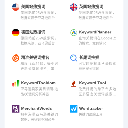
美国站热搜词
英国站热搜词
美国站前25W搜索词，
英国站前25W搜索词，
数据来源于亚马逊后台
数据来源于亚马逊后台
德国站热搜词
KeywordPlanner
德国站前25W搜索词，
查询关键词在Google上
数据来源于亚马逊后台
的搜索、竞价情况
精准关键词排名
长尾词挖掘
精度飞跃24倍，每小时
可实时挖掘亚马逊搜索
更新关键词排名，掌控
框拓展关键词
流量精髓
KeywordTooldominator
Keyword Tool
亚马逊卖家类目调研/选
免费好用的跨平台多地
品/关键词分析神器
区多语言关键词搜索网
站
MerchantWords
Wordtracker
拥有海量亚马逊关键词
关键词跟踪工具
数据，关键词挖掘必备