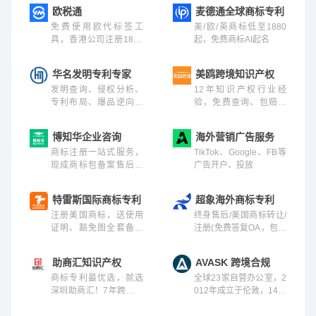
欧税通
麦德通全球商标专利
免费使用欧代标签工
美/欧/英商标低至1880
具，香港公司注册1800
起，免费商标AI起名
元起
华名发明专利专家
美鸥跨境知识产权
发明查询、侵权分析、
12年知识产权行业经
专利布局、爆品逆向改
验，免费查询、包赔无
款，一级知识产权服务
忧、终身售后、专业顾
机构
问1V1，48小时极速申
博知华企业咨询
海外营销广告服务
请，50万+跨境卖家的品
商标注册一站式服务，
TikTok、Google、FB等
质之选！
现成商标包备案售后，
广告开户、投放
高效下证，全程托管
特雷斯国际商标专利
超象海外商标专利
注册美国商标，送使用
终身售后/美国商标转让/
证明、豁免图全套备案
注册(免费答复OA，包备
材料！全球商标专利均
案）
可代理
助商汇知识产权
AVASK 跨境合规
商标专利最优选，就选
全球23家自营办公室，2
深圳助商汇！7年跨境知
012年成立于伦敦，14年
识产权服务经验，不仅
税务合规经验，亚马逊