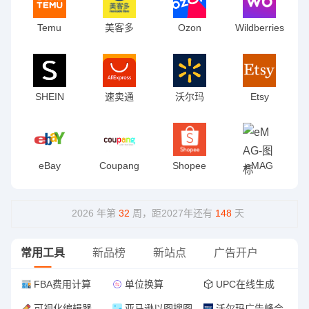
Temu
美客多
Ozon
Wildberries
墨西哥
巴西
智利
哥伦比亚
SHEIN
速卖通
沃尔玛
Etsy
阿根廷
卖家中心
eBay
Coupang
Shopee
eMAG
菲律宾
马来西亚
2026 年第
32
周，距2027年还有
148
天
泰国
印尼
越南
台湾
常用工具
新品榜
新站点
广告开户
新加坡
卖家中心
FBA费用计算
单位换算
UPC在线生成
巴西
墨西哥
可视化编辑器
亚马逊以图搜图
沃尔玛广告峰会