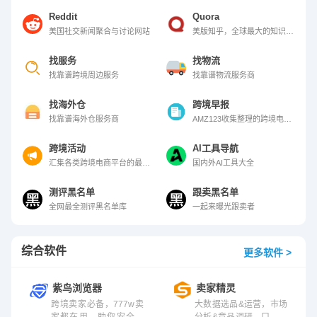
Reddit
Quora
美国社交新闻聚合与讨论网站
美版知乎，全球最大的知识问答社区
找服务
找物流
找靠谱跨境周边服务
找靠谱物流服务商
找海外仓
跨境早报
找靠谱海外仓服务商
AMZ123收集整理的跨境电商平台（如亚马逊、TikTok等）的最新政策、税收调整、合规要求等信息，助您了解跨境圈的热点事件
跨境活动
AI工具导航
汇集各类跨境电商平台的最新活动，一站追踪各大平台的最新动态
国内外AI工具大全
测评黑名单
跟卖黑名单
全网最全测评黑名单库
一起来曝光跟卖者
综合软件
更多软件 >
紫鸟浏览器
卖家精灵
跨境卖家必备，777w卖
大数据选品&运营，市场
家都在用，助你安全高
分析&竞品调研，口碑极