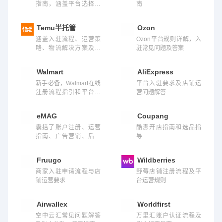
指南，涵盖平台选择、
南
选品策略、物流方案、
市场推广、合规政策及
Temu半托管
Ozon
多平台运营技巧等实操
涵盖入驻流程、运营策
Ozon平台规则详解，入
内容
略、物流解决方案及平
驻常见问题及答案
台政策等实操内容
Walmart
AliExpress
新手必备，Walmart在线
平台入驻要求及店铺运
注册流程指引和平台规
营问题解答
则介绍
eMAG
Coupang
囊括了账户注册、运营
酷澎开店指南和选品指
指南、广告营销、后台
导
实操等多维度内容
Fruugo
Wildberries
商家入驻申请流程与店
野莓店铺注册流程及平
铺运营要求
台运营规则
Airwallex
Worldfirst
空中云汇常见问题解答
万里汇账户认证流程及