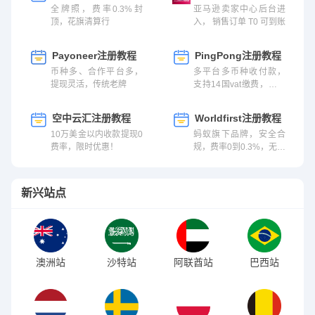
全牌照，费率0.3%封
亚马逊卖家中心后台进
顶，花旗清算行
入， 销售订单 T0 可到账
Payoneer注册教程
PingPong注册教程
币种多、合作平台多，
多平台多币种收付款，
提现灵活，传统老牌
支持14国vat缴费，快速
到账，0汇损
空中云汇注册教程
Worldfirst注册教程
10万美金以内收款提现0
蚂蚁旗下品牌，安全合
费率，限时优惠！
规，费率0到0.3%，无汇
损
新兴站点
澳洲站
沙特站
阿联酋站
巴西站