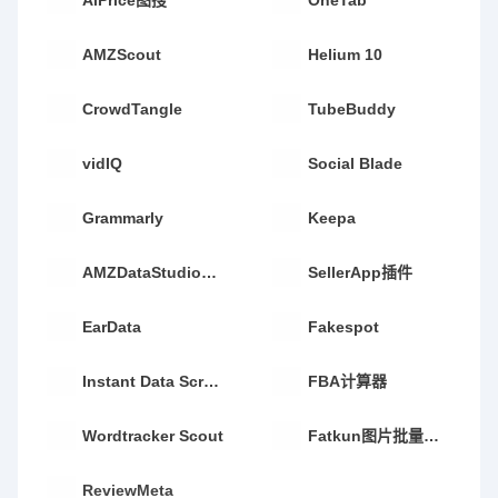
AMZScout
Helium 10
CrowdTangle
TubeBuddy
vidIQ
Social Blade
Grammarly
Keepa
AMZDataStudio插件
SellerApp插件
EarData
Fakespot
Instant Data Scraper
FBA计算器
Wordtracker Scout
Fatkun图片批量下载
ReviewMeta