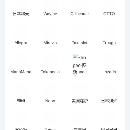
日本趣天
Wayfair
Cdiscount
OTTO
Allegro
Miravia
Takealot
Fruugo
ManoMano
Tokopedia
Shopee
Lazada
法国
德国
菲律宾
菲律宾
马来西亚
英国
意大利
泰国
泰国
印尼
Blibli
Noon
美国煤炉
日本煤炉
西班牙
后台
越南
越南
台湾
新加坡
卖家中心
卖家中心
巴西
墨西哥
贺佰狮
Jumia
敦煌网
阿里巴巴