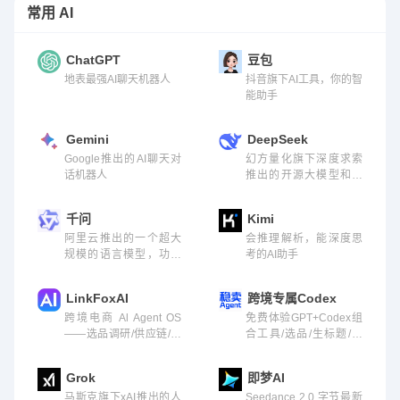
常用 AI
ChatGPT
豆包
地表最强AI聊天机器人
抖音旗下AI工具，你的智
能助手
Gemini
DeepSeek
Google推出的AI聊天对
幻方量化旗下深度求索
话机器人
推出的开源大模型和聊
天助手
千问
Kimi
阿里云推出的一个超大
会推理解析，能深度思
规模的语言模型，功能
考的AI助手
包括多轮对话、文案创
作、逻辑推理、多模态
LinkFoxAI
跨境专属Codex
理解、多语言支持
跨境电商 Al Agent OS
免费体验GPT+Codex组
——选品调研/供应链/侵
合工具/选品/生标题/生
权检测/写 listing/视频...
图/生视频/自动化
Grok
即梦AI
马斯克旗下xAI推出的人
Seedance 2.0 字节最新