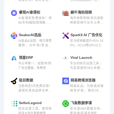
效运营店铺
好
睿观AI查侵权
蜗牛海拍视频
AI查侵权免费体验！商
海外种草视频/亚马逊影
标/专利/版权/禁限售…通
响者视频行业市占率第
通能查！
一
SeakerAI选品
SparkX AI 广告优化
AI选品&运营，每日推荐
亚马逊销量提升40%-18
爆款，AI市场/竞品透
0%，ACoS降28%以上
析，改品方案
领星ERP
Viral Launch
市占率第一，运营/财务/
专业的综合运营工具 ，
广告全覆盖，免费用
为卖家提供SEO关键词
优化，分析 ASIN 商品信
息等
极目数据
网易跨境浏览器
注册即送5天免费试用！
网易出品，为跨境店铺
透视任意竞品转化率和
保驾护航，限时29元/
竞价的选品运营工具
月。
SellerLegend
飞鱼数据参谋
综合运营工具，看到有
亚马逊ABA数据分析，
挺多大卖在默默推荐
新市场/蓝海市场挖掘，