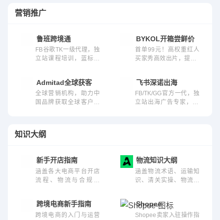
营销推广
鲁班跨境通
BYKOL开箱尝鲜价
FB谷歌TK一级代理，独
首单99元！高权重红人
立站课程培训，蓝标旗
买家秀高效出片，提升li
下
sting转化！
Admitad全球获客
飞书深诺出海
全球营销机构，助力中
FB/TK/GG官方一代，独
国品牌获取全球客户与
立站出海广告专家，50
销售增长
+海外媒体资源全覆盖，
更有独立站出海一站式
服务提供
知识大纲
新手开店指南
物流知识大纲
涵盖各大电商平台开店
涵盖物流术语、运输知
流程、物流与合规要
识、清关实操、物流工
求、本地化运营及平台
具、业务沟通等物流行
政策等实操内容
业全链内容，适用于全
跨境电商新手指南
Shopee
阶段的跨境物流从业者
跨境电商的入门与运营
Shopee卖家入驻操作指