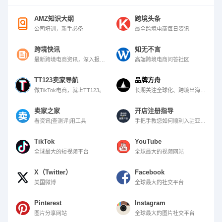
AMZ知识大纲
跨境头条
公司培训，新手必备
最全跨境电商每日资讯
跨境快讯
知无不言
最新跨境电商资讯，深入报道行业动态、市场趋势与热点信息
高端跨境电商问答社区
TT123卖家导航
品牌方舟
做TikTok电商，就上TT123。
长期关注全球化、跨境出海、品牌增长等议题，致力于让世界看见中国品牌的力量
卖家之家
开店注册指导
看资讯|查测评|用工具
手把手教您如何顺利入驻亚马逊，助您开店早一步！
TikTok
YouTube
全球最大的短视频平台
全球最大的视频网站
X（Twitter）
Facebook
美国微博
全球最大的社交平台
Pinterest
Instagram
图片分享网站
全球最大的图片社交平台