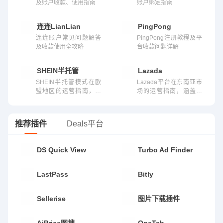
及账户收款、使用指南
账户绑定指南
连连LianLian
PingPong
连连账户常见问题解答
PingPong注册教程及平
及收款使用全攻略
台收款问题详解
SHEIN半托管
Lazada
SHEIN半托管模式在欧
Lazada平台在东南亚市
盟地区的运营指南，包
场的运营指南，涵盖开
括入驻流程、物流管
店流程、商品上架、物
理、本地化策略及合规
流方案、本地化营销及
要求等实操建议
平台政策合规等实操内
推荐插件
Deals平台
容
DS Quick View
Turbo Ad Finder
LastPass
Bitly
Sellerise
图片下载插件
AiPrice图搜
OneTab