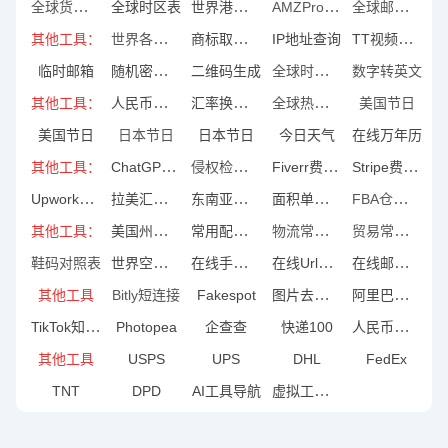
全球货币符号
世界港口代码
AMZPromoter
全球邮编地址
全球时区表
世界各国地图
商标取名神器
TT视频下载
其他工具：
IP地址查询
随机密码生成
全球时间换算
临时邮箱
二维码生成
数字转英文
人民币外汇牌价
汇率换算工具
全球热门节日
其他工具：
美国节日
美国节日
日本节日
日本节日
今日天气
在线万年历
ChatGPT指令
侵权检测工具
Fiverr费用计算
Stripe费用计算
其他工具：
Upwork费用计算
拉美汇率换算
东南亚汇率换算
面积单位换算
FBA仓库地址
美国州代码表
常用配色大全
物流常用术语
贸易常用术语
其他工具：
世界空港代码
在线手机号提取
在线Url链接提取
在线邮箱提取
鞋码对照表
图片去除背景
阿里巴巴图标库
其他工具
Bitly短连接
Fakespot
TikTok知识大纲
人民币大小写转换
Photopea
企查查
快递100
其他工具
USPS
UPS
DHL
FedEx
虚拟工具导航
TNT
DPD
AI工具导航