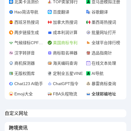
北美卡派测价
TOP卖家排行
亚马逊模拟注册
Hao简洁导航
百度翻译
谷歌翻译
西班牙热搜词
加拿大热搜词
墨西哥热搜词
两步链接生成
成本利润计算
批量网址打开
气候绿标CPF认证
美国商标专利
全球平台排行榜
汉字转拼音
商标取名神器
选品指南针
商机探测器
海关编码查询
在线文本处理
无版权图库
定制全五星VINE
AI导航
Chat123 AI助手
ChatGPT指令
暴雷商标查询
Emoji大全
FBA头程物流
全球邮编地址
自定义网址
跨境资讯