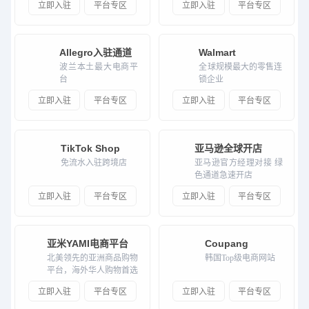
立即入驻
平台专区
立即入驻
平台专区
Allegro入驻通道
Walmart
波兰本土最大电商平
全球规模最大的零售连
台
锁企业
立即入驻
平台专区
立即入驻
平台专区
TikTok Shop
亚马逊全球开店
免流水入驻跨境店
亚马逊官方经理对接 绿
色通道急速开店
立即入驻
平台专区
立即入驻
平台专区
亚米YAMI电商平台
Coupang
北美领先的亚洲商品
韩国Top级电商网站
购物平台，海外华人
购物首选
立即入驻
平台专区
立即入驻
平台专区