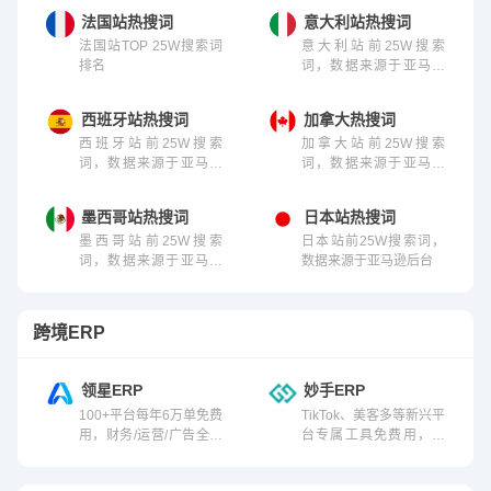
法国站热搜词
意大利站热搜词
法国站TOP 25W搜索词
意大利站前25W搜索
排名
词，数据来源于亚马逊
后台
西班牙站热搜词
加拿大热搜词
西班牙站前25W搜索
加拿大站前25W搜索
词，数据来源于亚马逊
词，数据来源于亚马逊
后台
后台
墨西哥站热搜词
日本站热搜词
墨西哥站前25W搜索
日本站前25W搜索词，
词，数据来源于亚马逊
数据来源于亚马逊后台
后台
跨境ERP
领星ERP
妙手ERP
100+平台每年6万单免费
TikTok、美客多等新兴平
用，财务/运营/广告全覆
台专属工具免费用，含
盖，市占率第一
选品/刊登/订单/仓储/财
务等功能