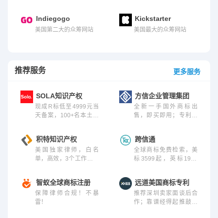
Indiegogo
Kickstarter
美国第二大的众筹网站
美国最大的众筹网站
推荐服务
更多服务
SOLA知识产权
方信企业管理集团
现成R标低至4999元当
全新一手国外商标出
天备案，100+名本土律
售，即买即用；专利、
师终身售后
版权、欧洲VAT、EPR、
跨境TRO一站式代办
积特知识产权
跨信通
美国独家律师，白名
全球商标免费检索，美
单，高效，3个工作日下
标3599起，英标1999
TM标回执
起，欧标7299起
智蚁全球商标注册
远道美国商标专利
保障律师合规！不暴
推荐深圳卖家面谈后合
雷！
作；靠谱经得起推敲，
专业耐得住考验