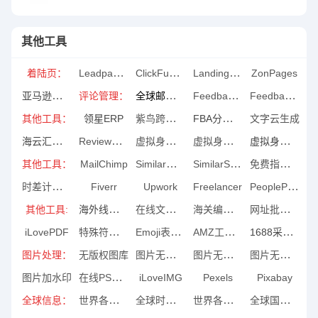
其他工具
Leadpages
ClickFunnel
LandingCube
着陆页：
ZonPages
亚马逊模拟注册
全球邮编地址
FeedbackGen
Feedbackwhi
评论管理：
紫鸟跨境浏览器
FBA分仓助手
其他工具：
领星ERP
文字云生成
海云汇库存回收
ReviewMeta
虚拟身份信息
虚拟身份信息
虚拟身份信息
SimilarWeb
SimilarSites
免费指纹浏览器
其他工具：
MailChimp
时差计算工具
PeoplePerHou
Fiverr
Upwork
Freelancer
海外线下清库存
在线文本处理
海关编码查询
网址批量打开
其他工具:
特殊符号大全
Emoji表情大全
AMZ工具箱
1688采购助手
iLovePDF
图片无损压缩
图片无损压缩
图片无损放大
图片处理：
无版权图库
在线PS软件
图片加水印
iLoveIMG
Pexels
Pixabay
世界各国首都
全球时间对照表
世界各国节日
全球国家代码
全球信息：