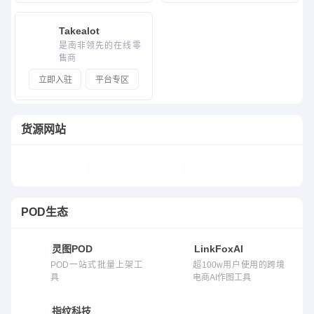
Takealot
是南非领先的在线零
售商
立即入驻
平台专区
货源网站
1688
亿迈分销商城
赛盈分销
4supply分销
大健云仓
全球POD货盘
北美分销
阿里国际
灵图
POD生态
灵图POD
LinkFoxAI
POD一站式批量上架工
超100w用户使用的跨境
具
电商AI作图工具
指纹科技