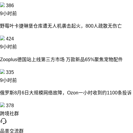
386
9小时前
野莓叶卡捷琳堡仓库遭无人机袭击起火，800人疏散无伤亡
424
9小时前
Zooplus德国站上线第三方市场 万款新品65%聚焦宠物配件
335
9小时前
俄罗斯8月6日大规模网络故障，Ozon一小时收到约1100条投诉
378
跨境社群
品类交流群