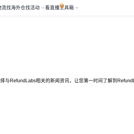
物流
找海外仓
找活动
看直播
工具箱
心选择与RefundLabs相关的新闻资讯，让您第一时间了解到Refu