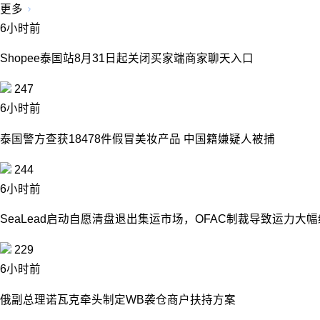
更多
6小时前
Shopee泰国站8月31日起关闭买家端商家聊天入口
247
6小时前
泰国警方查获18478件假冒美妆产品 中国籍嫌疑人被捕
244
6小时前
SeaLead启动自愿清盘退出集运市场，OFAC制裁导致运力大
229
6小时前
俄副总理诺瓦克牵头制定WB袭仓商户扶持方案