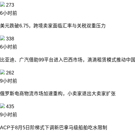
273
6小时前
美元跌破6.75，跨境卖家面临汇率与关税双重压力
338
6小时前
比亚迪、广汽借助99平台进入巴西市场，滴滴租赁模式推动中
262
9小时前
俄罗斯电商物流市场加速重构，小卖家退出大卖家扩张
435
9小时前
ACP于8月5日阶梯式下调新巴拿马级船舶吃水限制