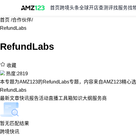
首页
跨境头条
全球开店
查测评
找服务
找
首页
/
合作伙伴
/
RefundLabs
RefundLabs
收藏
热度:2819
本专题为AMZ123的RefundLabs专题，内容来自AMZ123精
RefundLabs
最新
文章
快讯
报告
活动
直播
工具箱
知识大纲
服务商
暂无匹配结果
跨境快讯