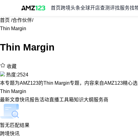
首页
跨境头条
全球开店
查测评
找服务
找
首页
/
合作伙伴
/
Thin Margin
Thin Margin
收藏
热度:2524
本专题为AMZ123的Thin Margin专题，内容来自AMZ123精
Thin Margin
最新
文章
快讯
报告
活动
直播
工具箱
知识大纲
服务商
暂无匹配结果
跨境快讯