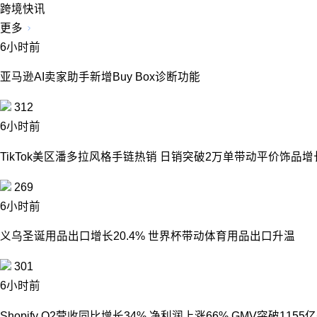
跨境快讯
更多
6小时前
亚马逊AI卖家助手新增Buy Box诊断功能
312
6小时前
TikTok美区潘多拉风格手链热销 日销突破2万单带动平价饰品增
269
6小时前
义乌圣诞用品出口增长20.4% 世界杯带动体育用品出口升温
301
6小时前
Shopify Q2营收同比增长34% 净利润上涨66% GMV突破115