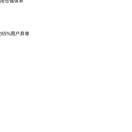
园备用仓储体系
65%用户弃单