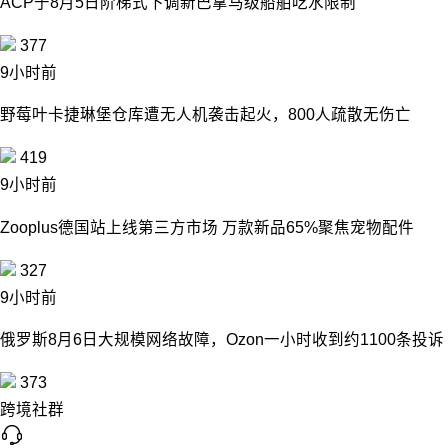
ACP于8月5日阶梯式下调新巴拿马级船舶吃水限制
377
9小时前
野莓叶卡捷琳堡仓库遭无人机袭击起火，800人疏散无伤亡
419
9小时前
Zooplus德国站上线第三方市场 万款新品65%聚焦宠物配件
327
9小时前
俄罗斯8月6日大规模网络故障，Ozon一小时收到约1100条投诉
373
跨境社群