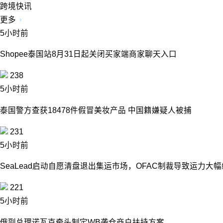
跨境快讯
更多
5小时前
Shopee泰国站8月31日起关闭买家端商家聊天入口
238
5小时前
泰国警方查获18478件假冒美妆产品 中国籍嫌疑人被捕
231
5小时前
SeaLead启动自愿清盘退出集运市场，OFAC制裁导致运力大
221
5小时前
俄副总理诺瓦克牵头制定WB袭仓商户扶持方案