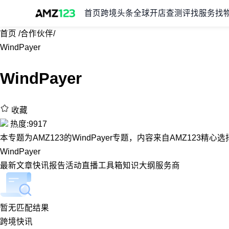
首页
跨境头条
全球开店
查测评
找服务
找
首页
/
合作伙伴
/
WindPayer
WindPayer
收藏
热度:9917
本专题为AMZ123的WindPayer专题，内容来自AMZ123精
WindPayer
最新
文章
快讯
报告
活动
直播
工具箱
知识大纲
服务商
暂无匹配结果
跨境快讯