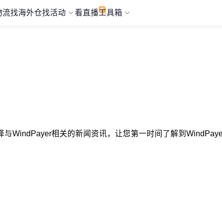
物流
找海外仓
找活动
看直播
工具箱
心选择与WindPayer相关的新闻资讯，让您第一时间了解到WindP