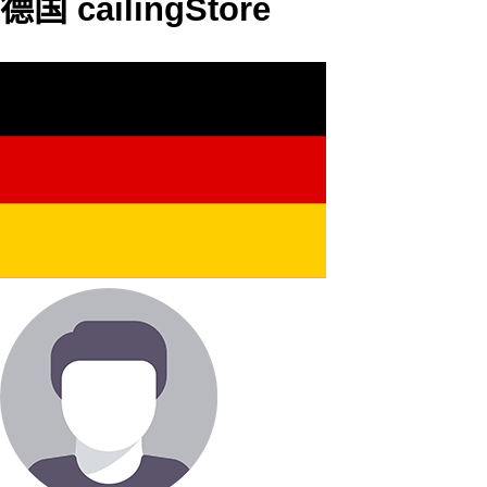
德国 cailingStore