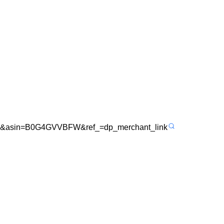
C7&asin=B0G4GVVBFW&ref_=dp_merchant_link