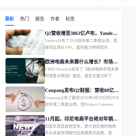
最新
热门
报告
作者
标签
Q2营收增至3863亿卢布，Yandex
Yandex公布了2026财年第二季度业绩。营
电商业务首次盈利
收同比增长16%，盈利能力持续提升，电
商相关业务首次实现调整后EBITDA盈利。
欧洲电商未来靠什么增长？市场规
CBRE Research发布了《欧洲电商市场未来
模、品类与物流全面解析
的零售与物流》报告。报告主要分析了欧
洲9个主要市场的电商发展趋势，并从5大
商品类别，以及物流市场趋势，探讨未来
Coupang发布Q2财报：营收88亿美
欧洲电商市场的发展方向。
Coupang公布了截至2026年6月30日的2026
元，盈利能力承压
财年第二季度业绩。受Product Commerce
业务增长放缓、韩国行政罚款影响，
Coupang本季度营收保持增长，但利润承
11月起，印尼电商平台将对年销售
压。
印度尼西亚政府宣布，原计划实施的电商
额超5亿卢比卖家征税
平台卖家所得税代征政策再次延期，将从