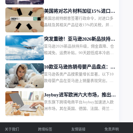
2026年11月1日起正式执行。印尼税务部门
表示，此次调整主要是为了在当前经济环
美国将对芯片材料加征15%进口关
境下维护消费者购买力，政策本身内容不
美国总统特朗普签署行政命令，对进口多
税
会改变，只是推迟实施时间。
晶硅及其相关产品征收15%的关税，并设
置相关产品的最低进口价格。该措施将于
2026年12月正式生效。
突发重磅！亚马逊2026新品扶持计
亚马逊2026新品扶持升级，佣金直降、仓
划出炉，物流、仓储、佣金三重补
租减免、运费补贴，90天超低成本冷启
贴
动，新卖家红利拉满。
10款亚马逊热销母婴产品盘点：婴
亚马逊各类产品搜索量增长显著，以下10
儿护理产品月销过万
款母婴产品在亚马逊上销量表现突出，深
受消费者欢迎。月销售额排名第一的是一
款儿童夜灯，月销售额49.36万美元，销量
Joybuy进军欧洲六大市场，推出当
2.2万。
京东旗下跨境电商平台Joybuy加速进入欧
日配送和低价会员模式
洲市场，其在英国、德国、法国、荷兰、
比利时和卢森堡六个市场同步上线，并快
速推出当日配送、低价会员服务以及自建
物流体系。
关于我们
跨境标签
友情链接
免责声明