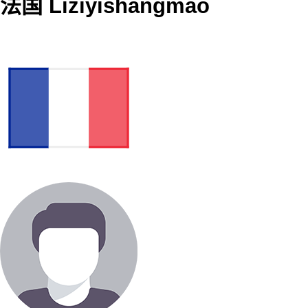
法国 Liziyishangmao