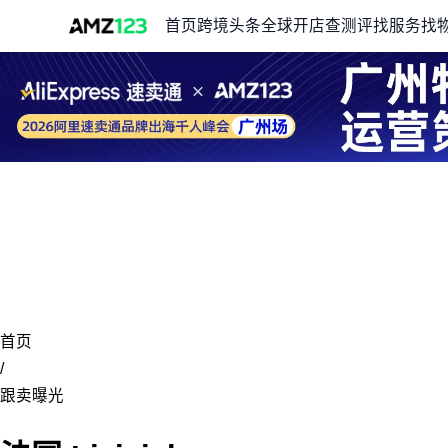
首页
跨境头条
全球开店
查测评
找服务
找
首页
/
跟卖曝光