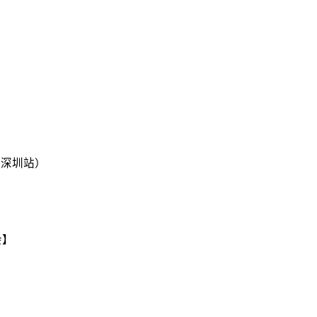
p（深圳站）
会】