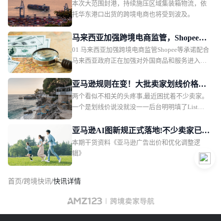
本次大范围封港，持续施压区域集装箱物流，依
港停作业
托华东港口出货的跨境电商也将受到波及。
马来西亚加强跨境电商监管，Shopee等
01 马来西亚加强跨境电商监管Shopee等承诺配合
承诺配合；TikTok Shop今年GMV或轻
马来西亚政府正在加强对外国商品和服务进入国
松超过1000亿美元；印尼将于11月开始
内市场的监管，并与主要电子商务平台合作，推
向卖家征税
动线上市场建立更加公平的竞争环境。马来西亚
亚马逊规则在变！大批卖家划线价格异
财政部副部长 Liew Chin Tong（刘镇东） 表示，
两个看似不相关的头疼事,最近困扰着不少卖家。
常，BD越跑越亏
政府已成立由主要电商平台运营商组成的工作小
一个是划线价说没就没一一后台明明填了List
组，成员包括 Shopee、TikTok Shop、Lazada 以
Price,前台就是不显示,开Case问客服也说不出个所
及 Grab 等平台，重点讨论外国商品大量进入马来
以然。另一个是BD活动越跑越亏,第一次跑利润
亚马逊AI图新规正式落地!不少卖家已被
西亚市场但监管不足的问题。
还行，第二次第三次价格被压得越来越低，最后
本期干货资料《亚马逊广告出价和优化调整逻
通知
几乎白干。这两件事,其实是同一条逻辑链上的两
辑》
个环节。一、划线价不是随便填,平台已整顿List
Price管的是"划线价能不能展示",背后关联的T30D
首页
/
跨境快讯
/
快讯详情
规则,管的是"活动价能定多低"。 一个影响转化率,
一个直接决定利润,两个都搞不懂,钱怎么没的都不
清楚。很多卖家的老观念是:List Price填高一点,划
线价看着折扣大,转化就好。这个思路,今年已经彻