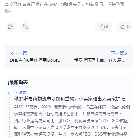
本文经作者许可发布在AMZ123跨境头条，如有疑问，请联系客
服。
0
0
上一篇
下一篇
DHL宣布8月底停用GoGreen服务，应对欧盟反“洗绿”新规
俄罗斯医药电商加速发展：在线渠道占比突破四分之一
最新动态
1小时前
俄罗斯电商物流市场加速重构，小卖家退出大卖家扩张
AMZ123获悉，2026年俄罗斯电商物流市场正在经历一轮由供给侧
调整和需求侧集中驱动的结构性变化，并非单纯的市场需求下
滑。行业运营成本同比上涨17%，利润率被压缩至5%—20%的区
间，大量中小卖家因难以承受成本压力逐步退出市场，而头部卖
家则逆势扩大经营规模，并进一步依赖FBO、DBS等专业履约模