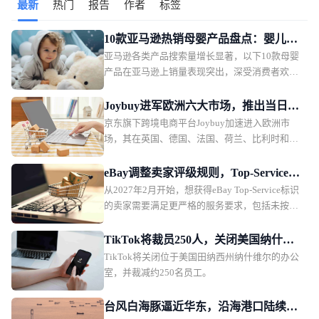
最新
热门
报告
作者
标签
风险正在从偶发事件逐渐转变为影响平台履约稳定性的长期因
素，卖家需持续关注乌拉尔地区仓储备份方案及跨区域调拨成
本。
10款亚马逊热销母婴产品盘点：婴儿护
亚马逊各类产品搜索量增长显著，以下10款母婴
理产品月销过万
产品在亚马逊上销量表现突出，深受消费者欢
迎。月销售额排名第一的是一款儿童夜灯，月销
售额49.36万美元，销量2.2万。
Joybuy进军欧洲六大市场，推出当日配
京东旗下跨境电商平台Joybuy加速进入欧洲市
送和低价会员模式
场，其在英国、德国、法国、荷兰、比利时和卢
森堡六个市场同步上线，并快速推出当日配送、
低价会员服务以及自建物流体系。
eBay调整卖家评级规则，Top-Service标
从2027年2月开始，想获得eBay Top-Service标识
识获取难度提升
的卖家需要满足更严格的服务要求，包括未按时
发货商品比例低于5%，以及上传有效物流追踪号
码的比例超过90%。
TikTok将裁员250人，关闭美国纳什维
TikTok将关闭位于美国田纳西州纳什维尔的办公
尔办公室
室，并裁减约250名员工。
台风白海豚逼近华东，沿海港口陆续封