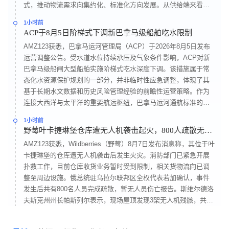
式，推动物流需求向集约化、标准化方向发展。从供给端来看，
中国、哈萨克斯坦及吉尔吉斯斯坦的跨境物流通道持续扩容，为
1小时前
整体物流运量提供支撑。需求端则呈现明显的品类集中趋势，服
ACP于8月5日阶梯式下调新巴拿马级船舶吃水限制
装与家居用品两大品类合计贡献超过50%的订单量。在这一背景
AMZ123获悉，巴拿马运河管理局（ACP）于2026年8月5日发布
下，俄罗斯本土物流企业正加快从粗放式网络扩张转向精细化成
运营调整公告。受水道水位持续承压及气象条件影响，ACP对新
本管理，并围绕高周转品类提升服务能力。
巴拿马级船闸大型船舶实施阶梯式吃水深度下调。该措施属于常
态化水资源保护规划的一部分，并非临时性应急调整，体现了其
基于长期水文数据和历史风险管理经验的前瞻性运营策略。作为
连接大西洋与太平洋的重要航运枢纽，巴拿马运河通航标准的变
化将直接影响全球东西向主干航线的运力配置、船舶配载方案以
1小时前
及物流成本结构。此次吃水限制收紧预计将对国际集装箱、干散
野莓叶卡捷琳堡仓库遭无人机袭击起火，800人疏散无伤
货及液货航运市场带来持续性成本影响，船公司可能采取减载措
亡
AMZ123获悉，Wildberries（野莓）8月7日发布消息称，其位于叶
施，或调整航线选择，转向苏伊士运河或好望角绕航，进一步影
卡捷琳堡的仓库遭无人机袭击后发生火灾。消防部门已紧急开展
响当前处于紧平衡状态的跨洋运价体系。
扑救工作，目前仓库收货业务暂时受到限制，相关货物流向已调
整至周边设施。俄总统驻乌拉尔联邦区全权代表若加确认，事件
发生后共有800名人员完成疏散，暂无人员伤亡报告。斯维尔德洛
夫斯克州州长帕斯列尔表示，现场屋顶发现3架无人机残骸，共有
8架无人机被摧毁。此次事件是继7月以来Wildberries在俄罗斯境
内多个物流节点接连遭遇袭击后的最新情况。战区周边仓储安全