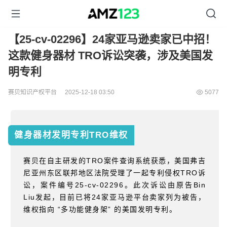
【25-cv-02296】24家亚马逊卖家已中招！
这款健身器材 TRO诉讼突袭，涉及美国发
明专利
赛贝知识产权平台
2025-12-18 03:50
5077
健身器材发明专利
TRO维权
赛贝在自主研发的
TRO
案件查询系统获悉，美国弗吉
尼亚州东区联邦地区法院受理了一起专利侵权
TRO
诉
讼，案件编号
25-cv-02296
。此次诉讼由原告
Bin
Liu
发起，目前已将
24
家亚马逊平台卖家列为被告，
维权指向
“
多功能健身架
”
的美国发明专利。