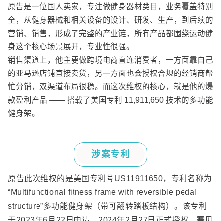
原告是一位国人卖家，专注做健身器材类目，业务覆盖特别
全，从健身器械和相关设备的设计、研发、生产，到后续的
营销、销售，形成了完整的产业链，所有产品都围绕运动健
身这个核心场景展开，专业性很强。
销售渠道上，他主要做跨境电商直连消费者，一方面靠自己
的亚马逊店铺直接卖货，另一方面也会授权合规的经销商帮
忙分销，双渠道布局很稳。而这次维权的核心，就是他的爆
款盈利产品
——
搭载了美国专利
11,911,650
技术的多功能
健身架。
涉案专利
原告此次维权的是美国专利号
US11911650
，专利名称为
“
Multifunctional fitness frame with reversible pedal
structure
”多功能健身架（带可翻转踏板结构）。该专利
于
2023
年
6
月
22
日申请，
2024
年
2
月
27
日正式授权。赛贝