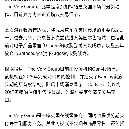
The Very Group。此举是京东加快拓展英国市场的最新动
作，目前双方尚未正式确认交易细节。
此次潜在收购若达成，将成为京东在英国市场的重要布局之
一。过去几年，京东曾多次尝试进入英国零售领域，包括此
前对电子产品零售商Currys的收购尝试未能成功，以及去年
放弃与Sainsbury’s旗下Argos的收购谈判。
根据报道，The Very Group目前由投资机构Carlyle持有。
该机构在2025年完成对公司的控制，并结束了Barclay家族
长期的所有权结构。随后市场消息显示，Carlyle计划以约
20亿英镑的估值出售该公司，为潜在买家创造了交易窗
口。
The Very Group是一家英国在线零售商，同时也提供分期支
付等金融服务业务。其业务模式不仅涵盖商品零售，还包括