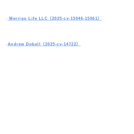
·
Merrigo Life LLC（2025-cv-15046-15061）
·
Andrew Dobell
（2025-cv-
14722
）