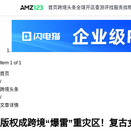
首页
跨境头条
全球开店
查测评
找服务
找
Item 1 of 1
首页
/
跨境头条
/
文章详情
版权成跨境“爆雷”重灾区！复