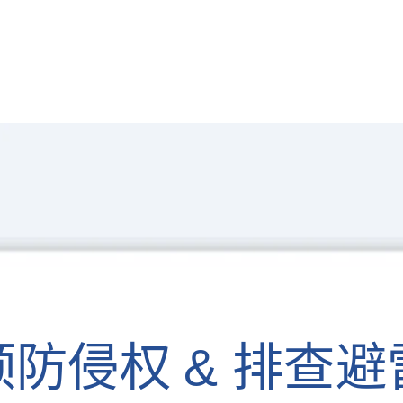
预防侵权 & 排查避