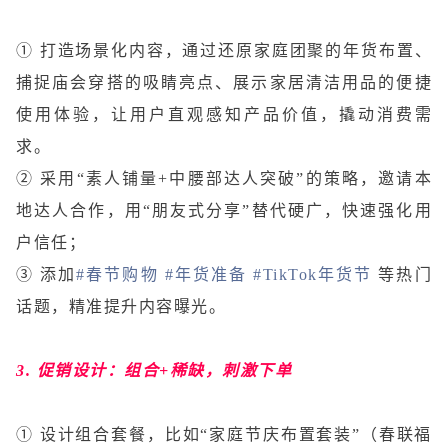
① 打造场景化内容，通过还原家庭团聚的年货布置、
捕捉庙会穿搭的吸睛亮点、展示家居清洁用品的便捷
使用体验，让用户直观感知产品价值，撬动消费需
求。
② 采用“素人铺量+中腰部达人突破”的策略，邀请本
地达人合作，用“朋友式分享”替代硬广，快速强化用
户信任；
③ 添加
#春节购物
#年货准备
#TikTok年货节
等热门
话题，精准提升内容曝光。
3. 促销设计：组合+稀缺，刺激下单
① 设计组合套餐，比如“家庭节庆布置套装”（春联福