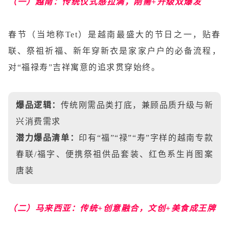
（一）越南：传统仪式感拉满，刚需+升级双爆发
春节（当地称Tet）是越南最盛大的节日之一，贴春
联、祭祖祈福、新年穿新衣是家家户户的必备流程，
对“福禄寿”吉祥寓意的追求贯穿始终。
爆品逻辑：
传统刚需品类打底，兼顾品质升级与新
兴消费需求
潜力爆品清单：
印有“福”“禄”“寿”字样的越南专款
春联/福字、便携祭祖供品套装、红色系生肖图案
唐装
（二）马来西亚：传统+创意融合，文创+美食成王牌