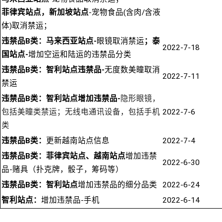
菲律宾站点，新加坡站点
-宠物食品(含肉/含液
体)取消禁运；
违禁品B类：马来西亚站点-
眼镜取消禁运
；泰
2022-7-18
国站点-
增加空运和陆运的违禁品分类
违禁品B类：智利站点违禁品-
无度数美瞳取消
2022-7-11
禁运
违禁品B类：智利站点增加违禁品-
隐形眼镜，
包括美瞳类禁运；无线电通讯设备，包括手机
2022-7-6
类
违禁品B类：
更新越南站点信息
2022-7-4
违禁品B类：菲律宾站点、越南站点
增加违禁
2022-6-30
品-赌具（扑克牌，骰子，筹码等）
违禁品B类：智利站点
增加违禁品的细分品类
2022-6-24
智利站点：
增加违禁品-手机
2022-6-14