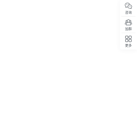
咨询
加群
更多
回顶部