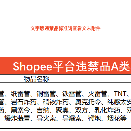
文字版违禁品标准请查看文末附件