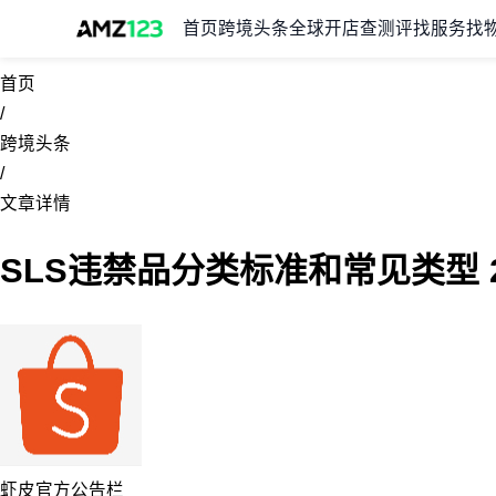
首页
跨境头条
全球开店
查测评
找服务
找
首页
/
跨境头条
/
文章详情
SLS违禁品分类标准和常见类型 202
虾皮官方公告栏